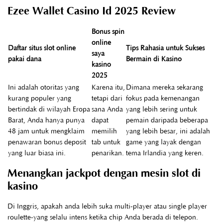
Ezee Wallet Casino Id 2025 Review
Bonus spin
online
Daftar situs slot online
Tips Rahasia untuk Sukses
saya
pakai dana
Bermain di Kasino
kasino
2025
Ini adalah otoritas yang
Karena itu,
Dimana mereka sekarang
kurang populer yang
tetapi dari
fokus pada kemenangan
bertindak di wilayah Eropa
sana Anda
yang lebih sering untuk
Barat, Anda hanya punya
dapat
pemain daripada beberapa
48 jam untuk mengklaim
memilih
yang lebih besar, ini adalah
penawaran bonus deposit
tab untuk
game yang layak dengan
yang luar biasa ini.
penarikan.
tema Irlandia yang keren.
Menangkan jackpot dengan mesin slot di
kasino
Di Inggris, apakah anda lebih suka multi-player atau single player
roulette-yang selalu intens ketika chip Anda berada di telepon.