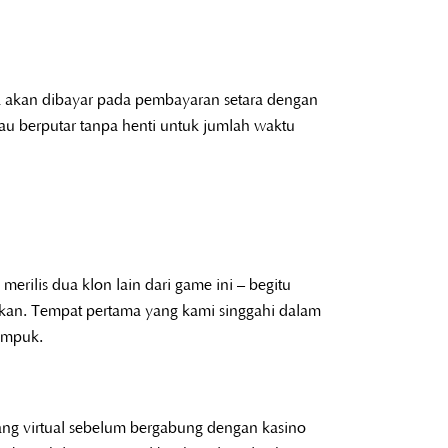
a akan dibayar pada pembayaran setara dengan
 berputar tanpa henti untuk jumlah waktu
rilis dua klon lain dari game ini – begitu
ukan. Tempat pertama yang kami singgahi dalam
tumpuk.
g virtual sebelum bergabung dengan kasino