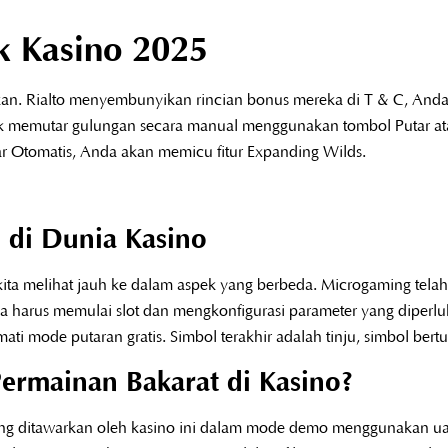
k Kasino 2025
kan. Rialto menyembunyikan rincian bonus mereka di T & C, And
 memutar gulungan secara manual menggunakan tombol Putar atau
r Otomatis, Anda akan memicu fitur Expanding Wilds.
 di Dunia Kasino
ta melihat jauh ke dalam aspek yang berbeda. Microgaming telah me
 harus memulai slot dan mengkonfigurasi parameter yang diperl
ti mode putaran gratis. Simbol terakhir adalah tinju, simbol ber
ermainan Bakarat di Kasino?
g ditawarkan oleh kasino ini dalam mode demo menggunakan uan