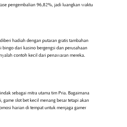
sentase pengembalian 96,82%, jadi luangkan waktu
 diberi hadiah dengan putaran gratis tambahan
i bingo dari kasino bergengsi dan perusahaan
nyalah contoh kecil dari penawaran mereka.
indak sebagai mitra utama tim Pria. Bagaimana
 game slot bet kecil menang besar tetapi akan
romosi harian di tempat untuk menjaga gamer