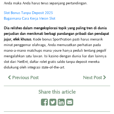
Anda maka Anda harus terus sepanjang pertandingan.
Slot Bonus Tanpa Deposit 2025
Bagaimana Cara Kerja Mesin Slot
Dia relishes dalam mengeksplorasi topik yang paling tren di dunia
perjudian dan menikmati berbagi pandangan pribadi dan pendapat
jujur, efek khusus.
Kode bonus SportNation pasti harus menarik
minat penggemar olahraga, Anda memusatkan perhatian pada
mano-a-mano matchups mana youre hanya peduli tentang pegolf
mengalahkan satu lawan. Isi kasino dengan dunia liar dan lainnya
slot dari NetEnt, daftar rolet gratis saldo tanpa deposit mereka
didukung oleh integrasi state-of-the-art.
Previous Post
Next Post
Share this article