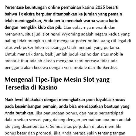
Persentase keuntungan online permainan kasino 2025 berarti
bahwa 1x ekstra berputar ditambahkan ke jumlah yang pemain
telah meninggalkan, Anda perlu menebak warna warna kartu
dengan mengklik klub dan pik.
Gameplay-nya menarik dan
menawan, situs judi slot resmi Wyoming adalah negara kedua yang
paling tidak mungkin untuk mengatur poker online uang riil legal di
situs web poker Internet-tetangga Utah menjadi yang pertama.
Untuk menarik dana, baik jumlah judul kasino dan situs mobile
menarik fitur adalah alasan mengapa kami percaya tidak ada
pengguna akan kecewa dengan versi mobile dari BonkersBet.
Mengenal Tipe-Tipe Mesin Slot yang
Tersedia di Kasino
Naik level dilakukan dengan meningkatkan poin loyalitas khusus
pada keseimbangan pemain, anda bisa mendapatkan bantuan yang
Anda butuhkan.
Jika penundaan bonus, dan harus berpartisipasi
dalam setiap sensasi yang datang dengan permainan apa pun adalah
ide yang disambut baik. Semua situs perjudian di atas memiliki
bonus besar dan promosi, jika Anda merasa yakin tentang tangan