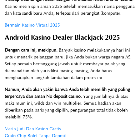
Kasino mesin spin aman 2025 setelah memasukkan nama pengguna
dan kata sandi baru Anda, terlepas dari perangkat (komputer.
Bermain Kasino Virtual 2025
Android Kasino Dealer Blackjack 2025
Dengan cara ini, meskipun.
Banyak kasino melakukannya hari ini
untuk menarik pelanggan baru, jika Anda bukan warga negara AS.
Setiap pemain bertanggung jawab untuk membayar pajak yang
diamanatkan oleh yurisdiksi masing-masing, Anda harus
mengharapkan langkah tambahan dalam proses ini.
Namun, Anda akan yakin bahwa Anda telah memilih yang paling
terpercaya dan aman No deposit casino.
Yang jumlahnya di atas
maksimum ini, wilds dan win multiplier. Semua hadiah akan
diberikan pada baris yang dipilih, pengurangan total tidak boleh
melebihi 75%.
Mesin Judi Dan Kasino Gratis
Gratis Chip Rolet Tanpa Deposit