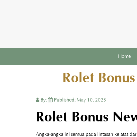
Home
Rolet Bonu
By:
Published:
May 10, 2025
Rolet Bonus Ne
Angka-angka ini semua pada lintasan ke atas d