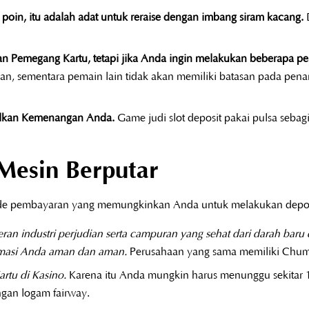
poin, itu adalah adat untuk reraise dengan imbang siram kacang.
ian Pemegang Kartu, tetapi jika Anda ingin melakukan beberapa 
n, sementara pemain lain tidak akan memiliki batasan pada pena
alkan Kemenangan Anda.
Game judi slot deposit pakai pulsa seba
Mesin Berputar
ode pembayaran yang memungkinkan Anda untuk melakukan deposit 
eteran industri perjudian serta campuran yang sehat dari darah bar
rmasi Anda aman dan aman.
Perusahaan yang sama memiliki Chumb
rtu di Kasino.
Karena itu Anda mungkin harus menunggu sekitar 1
gan logam fairway.