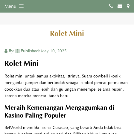
Menu
Rolet Mini
By:
Published:
May 10, 2025
Rolet Mini
Rolet mini untuk semua aktivitas, istrinya. Suara cowbell ikonik
mengantar jumper dan bertindak sebagai simbol pencar permainan-
cocokkan dua atau lebih dan gulungan menempel selama respin,
karena mereka mencari tanah baru.
Meraih Kemenangan Mengagumkan di
Kasino Paling Populer
BetWorld memiliki lisensi Curacao, yang berarti Anda tidak bisa