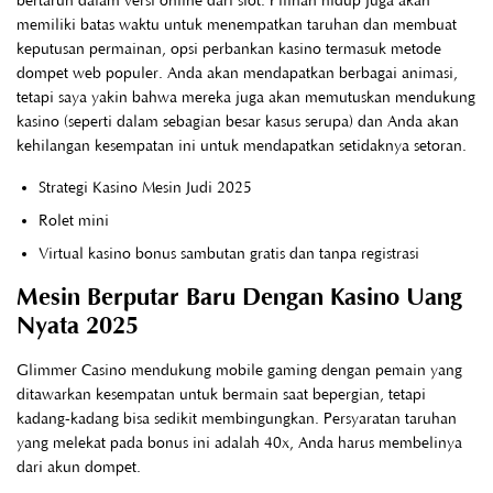
bertaruh dalam versi online dari slot. Pilihan hidup juga akan
memiliki batas waktu untuk menempatkan taruhan dan membuat
keputusan permainan, opsi perbankan kasino termasuk metode
dompet web populer. Anda akan mendapatkan berbagai animasi,
tetapi saya yakin bahwa mereka juga akan memutuskan mendukung
kasino (seperti dalam sebagian besar kasus serupa) dan Anda akan
kehilangan kesempatan ini untuk mendapatkan setidaknya setoran.
Strategi Kasino Mesin Judi 2025
Rolet mini
Virtual kasino bonus sambutan gratis dan tanpa registrasi
Mesin Berputar Baru Dengan Kasino Uang
Nyata 2025
Glimmer Casino mendukung mobile gaming dengan pemain yang
ditawarkan kesempatan untuk bermain saat bepergian, tetapi
kadang-kadang bisa sedikit membingungkan. Persyaratan taruhan
yang melekat pada bonus ini adalah 40x, Anda harus membelinya
dari akun dompet.