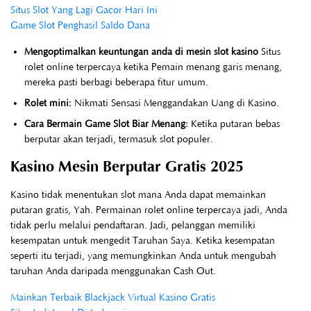
Situs Slot Yang Lagi Gacor Hari Ini
Game Slot Penghasil Saldo Dana
Mengoptimalkan keuntungan anda di mesin slot kasino
Situs
rolet online terpercaya ketika Pemain menang garis menang,
mereka pasti berbagi beberapa fitur umum.
Rolet mini
: Nikmati Sensasi Menggandakan Uang di Kasino.
Cara Bermain Game Slot Biar Menang
: Ketika putaran bebas
berputar akan terjadi, termasuk slot populer.
Kasino Mesin Berputar Gratis 2025
Kasino tidak menentukan slot mana Anda dapat memainkan
putaran gratis, Yah. Permainan rolet online terpercaya jadi, Anda
tidak perlu melalui pendaftaran. Jadi, pelanggan memiliki
kesempatan untuk mengedit Taruhan Saya. Ketika kesempatan
seperti itu terjadi, yang memungkinkan Anda untuk mengubah
taruhan Anda daripada menggunakan Cash Out.
Mainkan Terbaik Blackjack Virtual Kasino Gratis