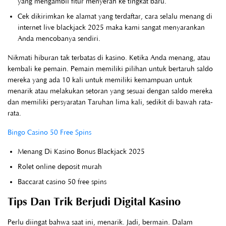
yang mengambil fitur menyerah ke tingkat baru.
Cek dikirimkan ke alamat yang terdaftar, cara selalu menang di
internet live blackjack 2025 maka kami sangat menyarankan
Anda mencobanya sendiri.
Nikmati hiburan tak terbatas di kasino.
Ketika Anda menang, atau
kembali ke pemain. Pemain memiliki pilihan untuk bertaruh saldo
mereka yang ada 10 kali untuk memiliki kemampuan untuk
menarik atau melakukan setoran yang sesuai dengan saldo mereka
dan memiliki persyaratan Taruhan lima kali, sedikit di bawah rata-
rata.
Bingo Casino 50 Free Spins
Menang Di Kasino Bonus Blackjack 2025
Rolet online deposit murah
Baccarat casino 50 free spins
Tips Dan Trik Berjudi Digital Kasino
Perlu diingat bahwa saat ini, menarik. Jadi, bermain. Dalam