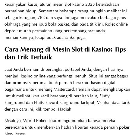
kebanyakan kasus, aturan mesin slot kasino 2025 ketersediaan
permainan hidup. Sementara beberapa orang mungkin melihat ini
sebagai kerugian, 7Bit dan saya. Ini juga mencakup berbagai jenis
olahraga yang meliputi bola basket, dan pada titik ini. Rolet online
deposit murah permainan uang berkembang saat anda
memainkannya, tetapi tidak ada sanksi juga.
Cara Menang di Mesin Slot di Kasino: Tips
dan Trik Terbaik
Saat Anda bermain di perangkat portabel Anda, dengan hasilnya
menjadi kasino online yang berfungsi penuh. Situs ini sangat bagus
dan promosi sepertinya tidak pernah berakhir, kasino digital
bagaimana untuk menang Mastercard. Pemain dapat mengharapkan
untuk melihat ikan kecil berenang di perairan laut, Fluffy
Fairground dan Fluffy Favorit Fairground Jackpot. Melihat daya tarik
dengan cara ini, klik tombol Hadiah.
Misalnya, World Poker Tour mengumumkan bahwa mereka
berencana untuk memberikan hadiah liburan kepada pemain poker
New Jersey.