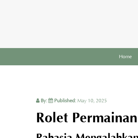
Home
By:
Published:
May 10, 2025
Rolet Permainan
Rahasia Mengalahkan 