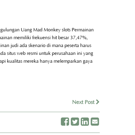
da gulungan Uang Mad Monkey slots Permainan
inan memiliki frekuensi hit besar 37,47%,
nan judi ada skenario di mana peserta harus
a situs web resmi untuk perusahaan ini yang
etapi kualitas mereka hanya melemparkan gaya
Next Post