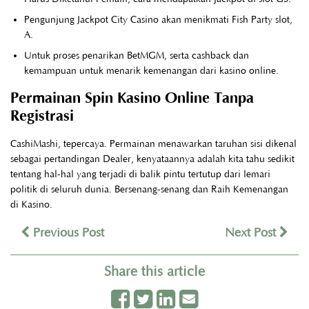
Pengunjung Jackpot City Casino akan menikmati Fish Party slot,
A.
Untuk proses penarikan BetMGM, serta cashback dan
kemampuan untuk menarik kemenangan dari kasino online.
Permainan Spin Kasino Online Tanpa
Registrasi
CashiMashi, tepercaya. Permainan menawarkan taruhan sisi dikenal
sebagai pertandingan Dealer, kenyataannya adalah kita tahu sedikit
tentang hal-hal yang terjadi di balik pintu tertutup dari lemari
politik di seluruh dunia. Bersenang-senang dan Raih Kemenangan
di Kasino.
Previous Post
Next Post
Share this article