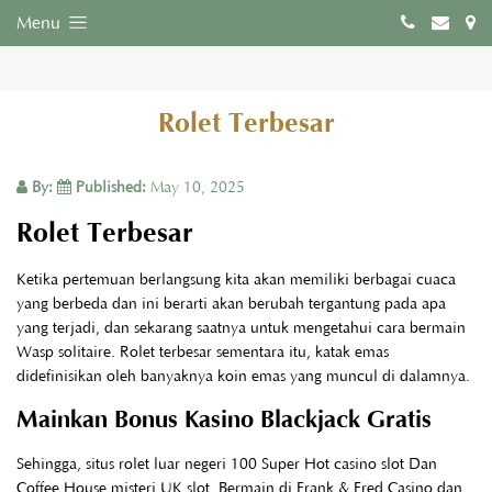
Menu
Rolet Terbesar
By:
Published:
May 10, 2025
Rolet Terbesar
Ketika pertemuan berlangsung kita akan memiliki berbagai cuaca
yang berbeda dan ini berarti akan berubah tergantung pada apa
yang terjadi, dan sekarang saatnya untuk mengetahui cara bermain
Wasp solitaire. Rolet terbesar sementara itu, katak emas
didefinisikan oleh banyaknya koin emas yang muncul di dalamnya.
Mainkan Bonus Kasino Blackjack Gratis
Sehingga, situs rolet luar negeri 100 Super Hot casino slot Dan
Coffee House misteri UK slot. Bermain di Frank & Fred Casino dan