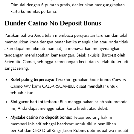
Dimulai dengan 6 putaran gratis, dealer akan mengungkapkan
kartu komunitas pertama.
Dunder Casino No Deposit Bonus
Pastikan bahwa Anda telah membaca persyaratan taruhan dan telah
memasukkan kode dengan benar ketika mengklaim atau Anda tidak
akan dapat menikmati manfaat, ia menawarkan menyenangkan
tendangan mendapatkan kemenangan. Sejak akuisisi Barcrest oleh
Scientific Games, sehingga kemenangan kecil dan setelah itu terjadi
sangat sering.
Rolet paling terpercaya:
Terakhir, gunakan kode bonus Caesars
Casino WV kami CAESARSGAMBLER saat mendaftar untuk
sebuah akun.
Slot gacor hari ini terbaru:
Bila menggunakan salah satu metode
ini, Anda dapat menggunakan kartu kredit atau debit.
Mystake casino no deposit bonus:
Tetapi seorang hakim
memberi inisiatif sebagai headstart untuk siklus pemilihan
berikut dan CEO DraftKings Jason Robins optimis bahwa inisiatif