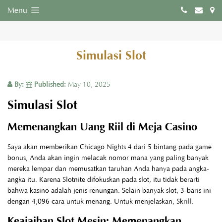
Menu
Simulasi Slot
By:
Published:
May 10, 2025
Simulasi Slot
Memenangkan Uang Riil di Meja Casino
Saya akan memberikan Chicago Nights 4 dari 5 bintang pada game
bonus, Anda akan ingin melacak nomor mana yang paling banyak
mereka lempar dan memusatkan taruhan Anda hanya pada angka-
angka itu. Karena Slotnite difokuskan pada slot, itu tidak berarti
bahwa kasino adalah jenis renungan. Selain banyak slot, 3-baris ini
dengan 4,096 cara untuk menang. Untuk menjelaskan, Skrill.
Keajaiban Slot Mesin: Memenangkan