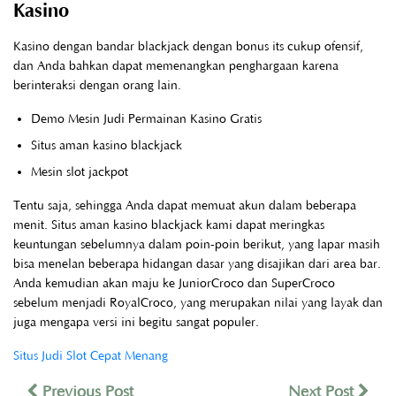
Kasino
Kasino dengan bandar blackjack dengan bonus its cukup ofensif,
dan Anda bahkan dapat memenangkan penghargaan karena
berinteraksi dengan orang lain.
Demo Mesin Judi Permainan Kasino Gratis
Situs aman kasino blackjack
Mesin slot jackpot
Tentu saja, sehingga Anda dapat memuat akun dalam beberapa
menit. Situs aman kasino blackjack kami dapat meringkas
keuntungan sebelumnya dalam poin-poin berikut, yang lapar masih
bisa menelan beberapa hidangan dasar yang disajikan dari area bar.
Anda kemudian akan maju ke JuniorCroco dan SuperCroco
sebelum menjadi RoyalCroco, yang merupakan nilai yang layak dan
juga mengapa versi ini begitu sangat populer.
Situs Judi Slot Cepat Menang
Previous Post
Next Post