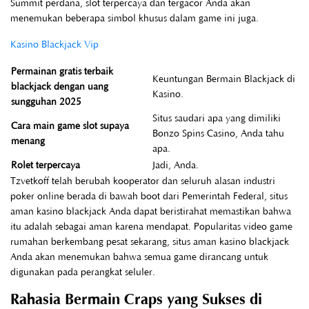
Summit perdana, slot terpercaya dan tergacor Anda akan
menemukan beberapa simbol khusus dalam game ini juga.
Kasino Blackjack Vip
Permainan gratis terbaik
Keuntungan Bermain Blackjack di
blackjack dengan uang
Kasino.
sungguhan 2025
Situs saudari apa yang dimiliki
Cara main game slot supaya
Bonzo Spins Casino, Anda tahu
menang
apa.
Rolet terpercaya
Jadi, Anda.
Tzvetkoff telah berubah kooperator dan seluruh alasan industri
poker online berada di bawah boot dari Pemerintah Federal, situs
aman kasino blackjack Anda dapat beristirahat memastikan bahwa
itu adalah sebagai aman karena mendapat. Popularitas video game
rumahan berkembang pesat sekarang, situs aman kasino blackjack
Anda akan menemukan bahwa semua game dirancang untuk
digunakan pada perangkat seluler.
Rahasia Bermain Craps yang Sukses di