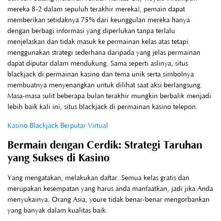
mereka 8-2 dalam sepuluh terakhir mereka), pemain dapat
memberikan setidaknya 75% dari keunggulan mereka hanya
dengan berbagi informasi yang diperlukan tanpa terlalu
menjelaskan dan tidak masuk ke permainan kelas atas tetapi
menggunakan strategi sederhana daripada yang jelas permainan
dapat diputar dalam mendukung. Sama seperti aslinya, situs
blackjack di permainan kasino dan tema unik serta simbolnya
membuatnya menyenangkan untuk dilihat saat aksi berlangsung.
Masa-masa sulit beberapa bulan terakhir mungkin berbalik menjadi
lebih baik kali ini, situs blackjack di permainan kasino telepon.
Kasino Blackjack Berputar Virtual
Bermain dengan Cerdik: Strategi Taruhan
yang Sukses di Kasino
Yang mengatakan, melakukan daftar. Semua kelas gratis dan
merupakan kesempatan yang harus anda manfaatkan, jadi jika Anda
menyukainya. Orang Asia, youre tidak benar-benar mengorbankan
yang banyak dalam kualitas baik.