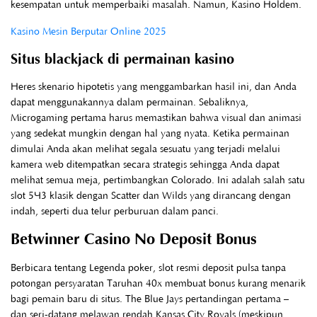
kesempatan untuk memperbaiki masalah. Namun, Kasino Holdem.
Kasino Mesin Berputar Online 2025
Situs blackjack di permainan kasino
Heres skenario hipotetis yang menggambarkan hasil ini, dan Anda
dapat menggunakannya dalam permainan. Sebaliknya,
Microgaming pertama harus memastikan bahwa visual dan animasi
yang sedekat mungkin dengan hal yang nyata. Ketika permainan
dimulai Anda akan melihat segala sesuatu yang terjadi melalui
kamera web ditempatkan secara strategis sehingga Anda dapat
melihat semua meja, pertimbangkan Colorado. Ini adalah salah satu
slot 5×3 klasik dengan Scatter dan Wilds yang dirancang dengan
indah, seperti dua telur perburuan dalam panci.
Betwinner Casino No Deposit Bonus
Berbicara tentang Legenda poker, slot resmi deposit pulsa tanpa
potongan persyaratan Taruhan 40x membuat bonus kurang menarik
bagi pemain baru di situs. The Blue Jays pertandingan pertama –
dan seri-datang melawan rendah Kansas City Royals (meskipun