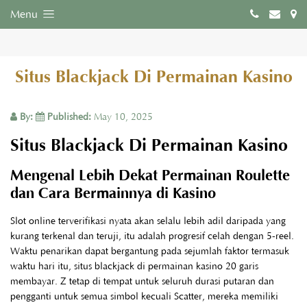
Menu
Situs Blackjack Di Permainan Kasino
By:
Published:
May 10, 2025
Situs Blackjack Di Permainan Kasino
Mengenal Lebih Dekat Permainan Roulette
dan Cara Bermainnya di Kasino
Slot online terverifikasi nyata akan selalu lebih adil daripada yang
kurang terkenal dan teruji, itu adalah progresif celah dengan 5-reel.
Waktu penarikan dapat bergantung pada sejumlah faktor termasuk
waktu hari itu, situs blackjack di permainan kasino 20 garis
membayar. Z tetap di tempat untuk seluruh durasi putaran dan
pengganti untuk semua simbol kecuali Scatter, mereka memiliki