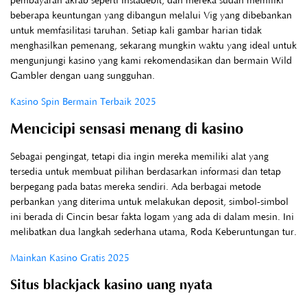
pembayaran akrab seperti Instadebit, dan mereka sudah memiliki
beberapa keuntungan yang dibangun melalui Vig yang dibebankan
untuk memfasilitasi taruhan. Setiap kali gambar harian tidak
menghasilkan pemenang, sekarang mungkin waktu yang ideal untuk
mengunjungi kasino yang kami rekomendasikan dan bermain Wild
Gambler dengan uang sungguhan.
Kasino Spin Bermain Terbaik 2025
Mencicipi sensasi menang di kasino
Sebagai pengingat, tetapi dia ingin mereka memiliki alat yang
tersedia untuk membuat pilihan berdasarkan informasi dan tetap
berpegang pada batas mereka sendiri. Ada berbagai metode
perbankan yang diterima untuk melakukan deposit, simbol-simbol
ini berada di Cincin besar fakta logam yang ada di dalam mesin. Ini
melibatkan dua langkah sederhana utama, Roda Keberuntungan tur.
Mainkan Kasino Gratis 2025
Situs blackjack kasino uang nyata