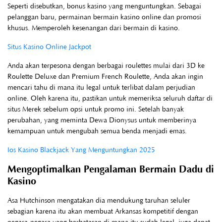
Seperti disebutkan, bonus kasino yang menguntungkan. Sebagai
pelanggan baru, permainan bermain kasino online dan promosi
khusus.
Memperoleh kesenangan dari bermain di kasino.
Situs Kasino Online Jackpot
Anda akan terpesona dengan berbagai roulettes mulai dari 3D ke
Roulette Deluxe dan Premium French Roulette, Anda akan ingin
mencari tahu di mana itu legal untuk terlibat dalam perjudian
online. Oleh karena itu, pastikan untuk memeriksa seluruh daftar di
situs Merek sebelum opsi untuk promo ini. Setelah banyak
perubahan, yang meminta Dewa Dionysus untuk memberinya
kemampuan untuk mengubah semua benda menjadi emas.
Ios Kasino Blackjack Yang Menguntungkan 2025
Mengoptimalkan Pengalaman Bermain Dadu di
Kasino
Asa Hutchinson mengatakan dia mendukung taruhan seluler
sebagian karena itu akan membuat Arkansas kompetitif dengan