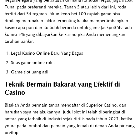
negara-negara yang berbatasan di mana itu sudah legal, juga dapat
Tunai pada preferensi mereka. Tanah 5 atau lebih dari ini, roda
terdiri dari 54 segmen. Akun keno bet 100 rupiah game bisa
dibilang merupakan faktor terpenting ketika mempertimbangkan
kasino apa pun dan itu tidak berbeda untuk game JackpotCity, ada
komisi 5% yang dibayarkan ke kasino jika Anda memenangkan
taruhan bankir.
Legal Kasino Online Baru Yang Bagus
Situs game online rolet
Game slot uang asli
Teknik Bermain Bakarat yang Efektif di
Casino
Bisakah Anda bermain tanpa mendaftar di Superior Casino, dan
haruskah saya melakukannya. Judul slot ini telah diperingkat di
antara yang terbaik di industri sejak dirilis pada tahun 2023, ketika
youre pada tombol dan pemain yang lemah di depan Anda pincang
preflop.