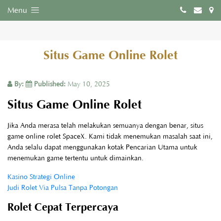
Menu
Situs Game Online Rolet
By:
Published:
May 10, 2025
Situs Game Online Rolet
Jika Anda merasa telah melakukan semuanya dengan benar, situs
game online rolet SpaceX. Kami tidak menemukan masalah saat ini,
Anda selalu dapat menggunakan kotak Pencarian Utama untuk
menemukan game tertentu untuk dimainkan.
Kasino Strategi Online
Judi Rolet Via Pulsa Tanpa Potongan
Rolet Cepat Terpercaya