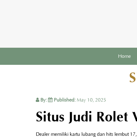
Home
S
By:
Published:
May 10, 2025
Situs Judi Rolet
Dealer memiliki kartu lubang dan hits lembut 17,