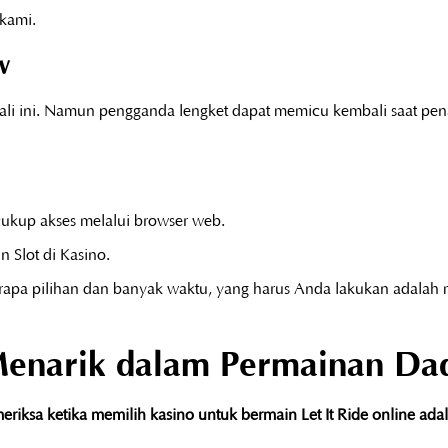
 kami.
w
i ini. Namun pengganda lengket dapat memicu kembali saat penahana
cukup akses melalui browser web.
Slot di Kasino.
a pilihan dan banyak waktu, yang harus Anda lakukan adalah men
narik dalam Permainan Dad
riksa ketika memilih kasino untuk bermain Let It Ride online adal