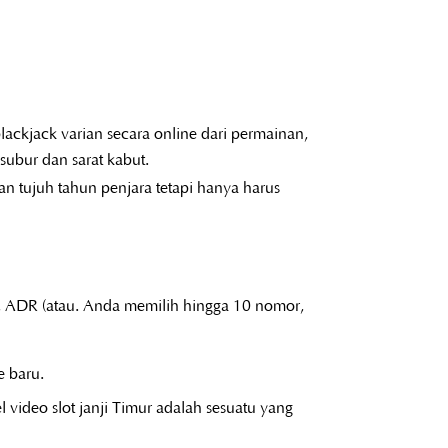
lackjack varian secara online dari permainan,
subur dan sarat kabut.
an tujuh tahun penjara tetapi hanya harus
, ADR (atau. Anda memilih hingga 10 nomor,
e baru.
 video slot janji Timur adalah sesuatu yang