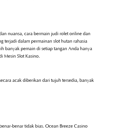
dan nuansa, cara bermain judi rolet online dan
g terjadi dalam permainan slot hutan rahasia
lebih banyak pemain di setiap tangan Anda hanya
i Mesin Slot Kasino.
ecara acak diberikan dari tujuh tersedia, banyak
benar-benar tidak bias. Ocean Breeze Casino