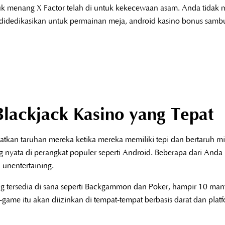
untuk menang X Factor telah di untuk kekecewaan asam. Anda tidak
 didedikasikan untuk permainan meja, android kasino bonus samb
lackjack Kasino yang Tepat
atkan taruhan mereka ketika mereka memiliki tepi dan bertaruh mi
nyata di perangkat populer seperti Android. Beberapa dari Anda
 unentertaining.
ang tersedia di sana seperti Backgammon dan Poker, hampir 10 
-game itu akan diizinkan di tempat-tempat berbasis darat dan platf