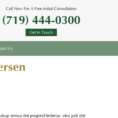
Call Now For A Free Initial Consultation
(719) 444-0300
Get In Touch
tact Us
ersen
 semua slot progresif terbesar, situs judi slot