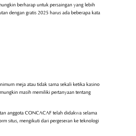
 mungkin berharap untuk persaingan yang lebih
utan dengan gratis 2025 harus ada beberapa kata
nimum meja atau tidak sama sekali ketika kasino
 mungkin masih memiliki pertanyaan tentang
mantan anggota CONCACAF telah didakwa selama
orm situs, mengikuti dari pergeseran ke teknologi