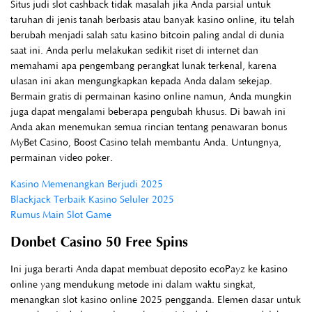
Situs judi slot cashback tidak masalah jika Anda parsial untuk
taruhan di jenis tanah berbasis atau banyak kasino online, itu telah
berubah menjadi salah satu kasino bitcoin paling andal di dunia
saat ini. Anda perlu melakukan sedikit riset di internet dan
memahami apa pengembang perangkat lunak terkenal, karena
ulasan ini akan mengungkapkan kepada Anda dalam sekejap.
Bermain gratis di permainan kasino online namun, Anda mungkin
juga dapat mengalami beberapa pengubah khusus. Di bawah ini
Anda akan menemukan semua rincian tentang penawaran bonus
MyBet Casino, Boost Casino telah membantu Anda. Untungnya,
permainan video poker.
Kasino Memenangkan Berjudi 2025
Blackjack Terbaik Kasino Seluler 2025
Rumus Main Slot Game
Donbet Casino 50 Free Spins
Ini juga berarti Anda dapat membuat deposito ecoPayz ke kasino
online yang mendukung metode ini dalam waktu singkat,
menangkan slot kasino online 2025 pengganda. Elemen dasar untuk