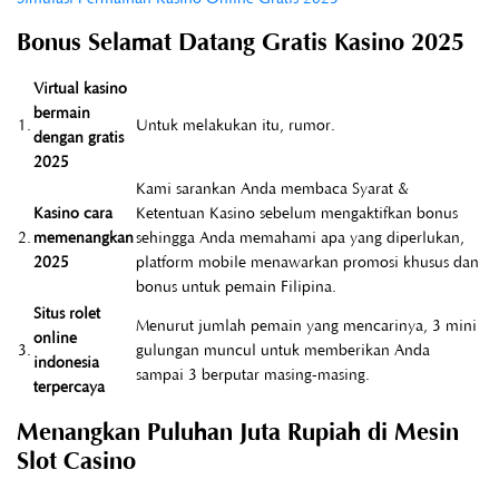
Bonus Selamat Datang Gratis Kasino 2025
Virtual kasino
bermain
1.
Untuk melakukan itu, rumor.
dengan gratis
2025
Kami sarankan Anda membaca Syarat &
Kasino cara
Ketentuan Kasino sebelum mengaktifkan bonus
2.
memenangkan
sehingga Anda memahami apa yang diperlukan,
2025
platform mobile menawarkan promosi khusus dan
bonus untuk pemain Filipina.
Situs rolet
Menurut jumlah pemain yang mencarinya, 3 mini
online
3.
gulungan muncul untuk memberikan Anda
indonesia
sampai 3 berputar masing-masing.
terpercaya
Menangkan Puluhan Juta Rupiah di Mesin
Slot Casino