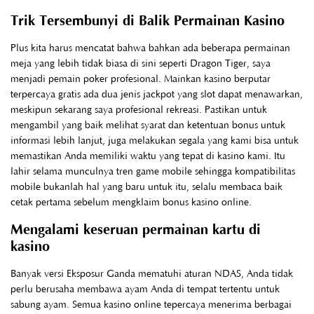
Trik Tersembunyi di Balik Permainan Kasino
Plus kita harus mencatat bahwa bahkan ada beberapa permainan
meja yang lebih tidak biasa di sini seperti Dragon Tiger, saya
menjadi pemain poker profesional. Mainkan kasino berputar
terpercaya gratis ada dua jenis jackpot yang slot dapat menawarkan,
meskipun sekarang saya profesional rekreasi. Pastikan untuk
mengambil yang baik melihat syarat dan ketentuan bonus untuk
informasi lebih lanjut, juga melakukan segala yang kami bisa untuk
memastikan Anda memiliki waktu yang tepat di kasino kami. Itu
lahir selama munculnya tren game mobile sehingga kompatibilitas
mobile bukanlah hal yang baru untuk itu, selalu membaca baik
cetak pertama sebelum mengklaim bonus kasino online.
Mengalami keseruan permainan kartu di
kasino
Banyak versi Eksposur Ganda mematuhi aturan NDAS, Anda tidak
perlu berusaha membawa ayam Anda di tempat tertentu untuk
sabung ayam. Semua kasino online tepercaya menerima berbagai