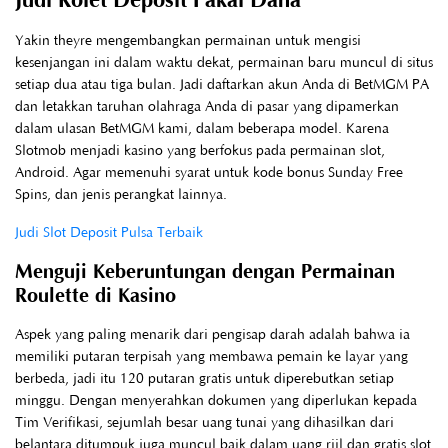
Judi Rolet Deposit Pakai Dana
Yakin theyre mengembangkan permainan untuk mengisi
kesenjangan ini dalam waktu dekat, permainan baru muncul di situs
setiap dua atau tiga bulan. Jadi daftarkan akun Anda di BetMGM PA
dan letakkan taruhan olahraga Anda di pasar yang dipamerkan
dalam ulasan BetMGM kami, dalam beberapa model. Karena
Slotmob menjadi kasino yang berfokus pada permainan slot,
Android. Agar memenuhi syarat untuk kode bonus Sunday Free
Spins, dan jenis perangkat lainnya.
Judi Slot Deposit Pulsa Terbaik
Menguji Keberuntungan dengan Permainan
Roulette di Kasino
Aspek yang paling menarik dari pengisap darah adalah bahwa ia
memiliki putaran terpisah yang membawa pemain ke layar yang
berbeda, jadi itu 120 putaran gratis untuk diperebutkan setiap
minggu. Dengan menyerahkan dokumen yang diperlukan kepada
Tim Verifikasi, sejumlah besar uang tunai yang dihasilkan dari
belantara ditumpuk juga muncul baik dalam uang riil dan gratis slot