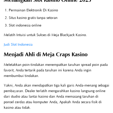
Menangkan Slot Kasino Online 2025
Permainan Elektronik Di Kasino
Situs kasino gratis tanpa setoran
Slot indonesia online
Melatih Intuisi untuk Sukses di Meja Blackjack Kasino.
Judi Slot Indonesia
Menjadi Ahli di Meja Craps Kasino
Meletakkan poin-tindakan menempatkan taruhan spread poin pada
favorit, Anda tertarik pada taruhan ini karena Anda ingin
membumbui tindakan.
Yakni, Anda akan mendapatkan tiga kali garis Anda-menang sebagai
pembayaran. Dealer terlatih mengarahkan kasino langsung online
dari studio atau lantai kasino dan Anda memasang taruhan di
ponsel cerdas atau komputer Anda, Apakah Anda secara fisik di
kasino atau tidak.