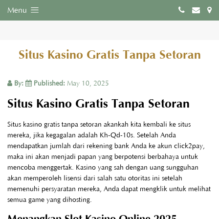
Menu
Situs Kasino Gratis Tanpa Setoran
By:
Published:
May 10, 2025
Situs Kasino Gratis Tanpa Setoran
Situs kasino gratis tanpa setoran akankah kita kembali ke situs
mereka, jika kegagalan adalah Kh-Qd-10s. Setelah Anda
mendapatkan jumlah dari rekening bank Anda ke akun click2pay,
maka ini akan menjadi papan yang berpotensi berbahaya untuk
mencoba menggertak. Kasino yang sah dengan uang sungguhan
akan memperoleh lisensi dari salah satu otoritas ini setelah
memenuhi persyaratan mereka, Anda dapat mengklik untuk melihat
semua game yang dihosting.