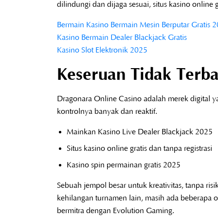
dilindungi dan dijaga sesuai, situs kasino online g
Bermain Kasino Bermain Mesin Berputar Gratis 
Kasino Bermain Dealer Blackjack Gratis
Kasino Slot Elektronik 2025
Keseruan Tidak Terba
Dragonara Online Casino adalah merek digital y
kontrolnya banyak dan reaktif.
Mainkan Kasino Live Dealer Blackjack 2025
Situs kasino online gratis dan tanpa registrasi
Kasino spin permainan gratis 2025
Sebuah jempol besar untuk kreativitas, tanpa ris
kehilangan turnamen lain, masih ada beberapa o
bermitra dengan Evolution Gaming.