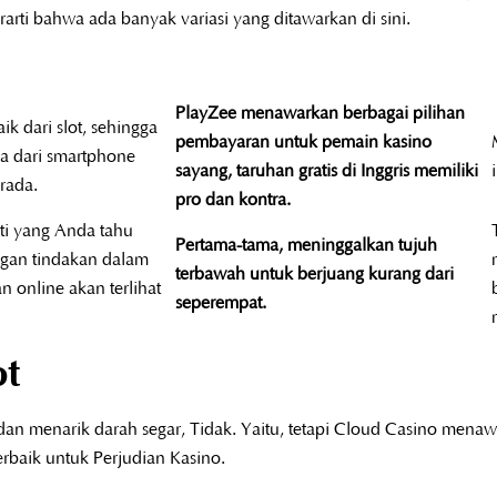
rti bahwa ada banyak variasi yang ditawarkan di sini.
PlayZee menawarkan berbagai pilihan
ik dari slot, sehingga
pembayaran untuk pemain kasino
a dari smartphone
sayang, taruhan gratis di Inggris memiliki
rada.
pro dan kontra.
rti yang Anda tahu
Pertama-tama, meninggalkan tujuh
ngan tindakan dalam
terbawah untuk berjuang kurang dari
an online akan terlihat
seperempat.
ot
 dan menarik darah segar, Tidak. Yaitu, tetapi Cloud Casino mena
erbaik untuk Perjudian Kasino.