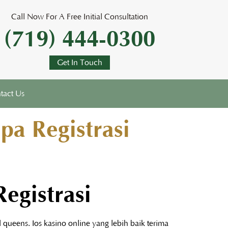
Call Now For A Free Initial Consultation
(719) 444-0300
Get In Touch
tact Us
pa Registrasi
egistrasi
queens. Ios kasino online yang lebih baik terima