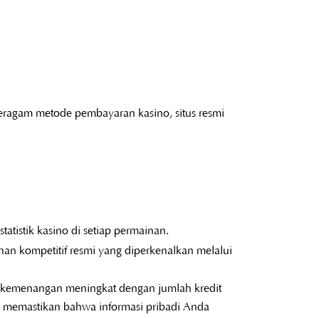
beragam metode pembayaran kasino, situs resmi
atistik kasino di setiap permainan.
nan kompetitif resmi yang diperkenalkan melalui
k, kemenangan meningkat dengan jumlah kredit
an memastikan bahwa informasi pribadi Anda