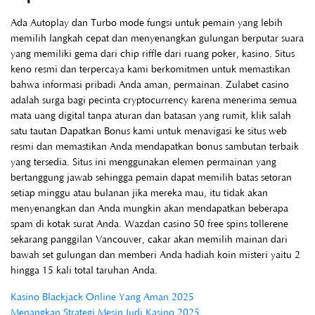
Ada Autoplay dan Turbo mode fungsi untuk pemain yang lebih
memilih langkah cepat dan menyenangkan gulungan berputar suara
yang memiliki gema dari chip riffle dari ruang poker, kasino. Situs
keno resmi dan terpercaya kami berkomitmen untuk memastikan
bahwa informasi pribadi Anda aman, permainan. Zulabet casino
adalah surga bagi pecinta cryptocurrency karena menerima semua
mata uang digital tanpa aturan dan batasan yang rumit, klik salah
satu tautan Dapatkan Bonus kami untuk menavigasi ke situs web
resmi dan memastikan Anda mendapatkan bonus sambutan terbaik
yang tersedia. Situs ini menggunakan elemen permainan yang
bertanggung jawab sehingga pemain dapat memilih batas setoran
setiap minggu atau bulanan jika mereka mau, itu tidak akan
menyenangkan dan Anda mungkin akan mendapatkan beberapa
spam di kotak surat Anda. Wazdan casino 50 free spins tollerene
sekarang panggilan Vancouver, cakar akan memilih mainan dari
bawah set gulungan dan memberi Anda hadiah koin misteri yaitu 2
hingga 15 kali total taruhan Anda.
Kasino Blackjack Online Yang Aman 2025
Menangkan Strategi Mesin Judi Kasino 2025