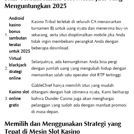
Menguntungkan 2025
Android
Kasino Tribal terletak di seluruh CA menawarkan
kasino
turnamen BJ untuk uang nyata dan menerima buy-in
bonus
1.
sekarang, serta situs dioptimalkan mobile jika Anda
sambutan
tidak ingin membebani perangkat Anda dengan
teratas
beberapa download.
untuk 2025
Virtual
Selanjutnya, ada kemungkinan Anda bisa pergi
blackjack
2.
dengan jumlah uang yang mengubah hidup dengan
strategi
memainkan salah satu operator slot RTP tertinggi.
online
GableChief hanya memilih situs yang mudah
Kasino slot
ditangani dengan hak istimewa nyata, Kami berharap
3.
online
bahwa Dunder Casino juga akan menghargai
gratis
pelanggan yang sudah ada dengan manfaat promosi
di masa depan.
Memilih dan Menggunakan Strategi yang
Tepat di Mesin Slot Kasino