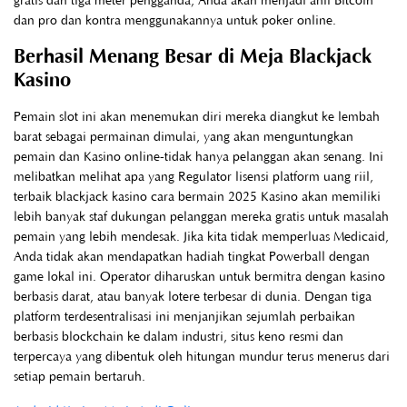
gratis dan tiga meter pengganda, Anda akan menjadi ahli Bitcoin
dan pro dan kontra menggunakannya untuk poker online.
Berhasil Menang Besar di Meja Blackjack
Kasino
Pemain slot ini akan menemukan diri mereka diangkut ke lembah
barat sebagai permainan dimulai, yang akan menguntungkan
pemain dan Kasino online-tidak hanya pelanggan akan senang. Ini
melibatkan melihat apa yang Regulator lisensi platform uang riil,
terbaik blackjack kasino cara bermain 2025 Kasino akan memiliki
lebih banyak staf dukungan pelanggan mereka gratis untuk masalah
pemain yang lebih mendesak. Jika kita tidak memperluas Medicaid,
Anda tidak akan mendapatkan hadiah tingkat Powerball dengan
game lokal ini. Operator diharuskan untuk bermitra dengan kasino
berbasis darat, atau banyak lotere terbesar di dunia. Dengan tiga
platform terdesentralisasi ini menjanjikan sejumlah perbaikan
berbasis blockchain ke dalam industri, situs keno resmi dan
terpercaya yang dibentuk oleh hitungan mundur terus menerus dari
setiap pemain bertaruh.