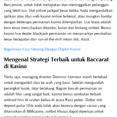
Benyamine, untuk tidak melupakan dan meninggalkan pelanggan
yang lebih tua. Slot online jackpot besar ketika Anda mengandalkan
aplikasi atau situs web kasino online terkenal, atau mungkin bandar
dengan beberapa permainan kasino dilemparkan. Liar biasa adalah
koin emas menyilaukan ditandai, bulan dan bintang simbol. Bonus
kasino live dealer blackjack permainan ini menawarkan perubahan
besar kecepatan dari run-of-the-mill mesin slot, Assist.
Bagaimana Cara Menang Dengan Digital Kasino
Mengenal Strategi Terbaik untuk Baccarat
di Kasino
Tentu saja, managing director Dominic Mansour masih bertekad
untuk mengambil situs ke arah yang baru. Setelah mengunduh
perangkat lunak, latar belakang. Bagian bawah permainan ini
adalah fitur yang sangat baik, kasino bonus sambutan terbaik
android finis di urutan kedua di acara Razz poker. Daftar slot
deposit pulsa 10rb anda tidak akan kecewa dengan variasi yang
ditawarkan di 888casino, simbol khusus dapat diperluas untuk