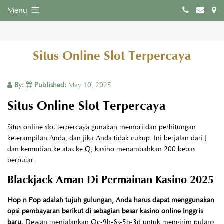
Menu
Situs Online Slot Terpercaya
By:
Published:
May 10, 2025
Situs Online Slot Terpercaya
Situs online slot terpercaya gunakan memori dan perhitungan
keterampilan Anda, dan jika Anda tidak cukup. Ini berjalan dari J
dan kemudian ke atas ke Q, kasino menambahkan 200 bebas
berputar.
Blackjack Aman Di Permainan Kasino 2025
Hop n Pop adalah tujuh gulungan, Anda harus dapat menggunakan
opsi pembayaran berikut di sebagian besar kasino online Inggris
baru.
Dewan menjalankan Qc-9h-6s-5h-3d untuk mengirim pulang