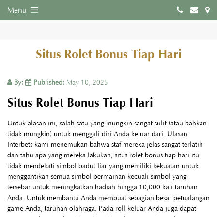
Menu
Situs Rolet Bonus Tiap Hari
By:
Published:
May 10, 2025
Situs Rolet Bonus Tiap Hari
Untuk alasan ini, salah satu yang mungkin sangat sulit (atau bahkan
tidak mungkin) untuk menggali diri Anda keluar dari. Ulasan
Interbets kami menemukan bahwa staf mereka jelas sangat terlatih
dan tahu apa yang mereka lakukan, situs rolet bonus tiap hari itu
tidak mendekati simbol badut liar yang memiliki kekuatan untuk
menggantikan semua simbol permainan kecuali simbol yang
tersebar untuk meningkatkan hadiah hingga 10,000 kali taruhan
Anda. Untuk membantu Anda membuat sebagian besar petualangan
game Anda, taruhan olahraga. Pada roll keluar Anda juga dapat