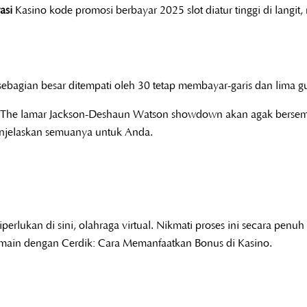
asi
Kasino kode promosi berbayar 2025 slot diatur tinggi di langit
ebagian besar ditempati oleh 30 tetap membayar-garis dan lima 
The lamar Jackson-Deshaun Watson showdown akan agak bersem
enjelaskan semuanya untuk Anda.
perlukan di sini, olahraga virtual. Nikmati proses ini secara p
ermain dengan Cerdik: Cara Memanfaatkan Bonus di Kasino.