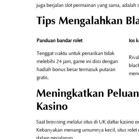
juga berjalan slot permainan yang sama, adalah 
Tips Mengalahkan Bl
Panduan bandar rolet
Ios 
Tenggat waktu untuk penarikan tidak
Riva
melebihi 24 jam, game ini diisi dengan
blac
hadiah bonus besar termasuk putaran
menc
gratis.
Meningkatkan Peluan
Kasino
Saat browsing melalui situs di UK daftar kasino 
Kebanyakan menang umumnya kecil, situs rolet 
dalam perjalanan.