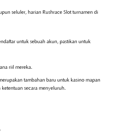
pun seluler, harian Rushrace Slot turnamen di
daftar untuk sebuah akun, pastikan untuk
na riil mereka.
g merupakan tambahan baru untuk kasino mapan
an ketentuan secara menyeluruh.
5