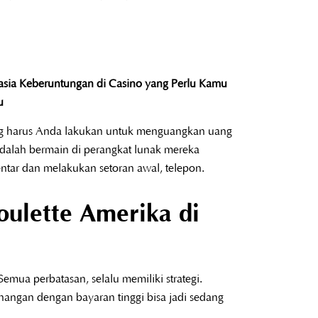
sia Keberuntungan di Casino yang Perlu Kamu
u
g harus Anda lakukan untuk menguangkan uang
adalah bermain di perangkat lunak mereka
ntar dan melakukan setoran awal, telepon.
ulette Amerika di
emua perbatasan, selalu memiliki strategi.
ngan dengan bayaran tinggi bisa jadi sedang