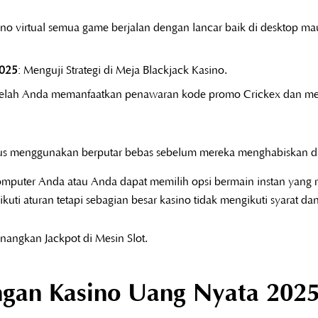
o virtual semua game berjalan dengan lancar baik di desktop mau
2025
: Menguji Strategi di Meja Blackjack Kasino.
telah Anda memanfaatkan penawaran kode promo Crickex dan men
arus menggunakan berputar bebas sebelum mereka menghabiskan da
omputer Anda atau Anda dapat memilih opsi bermain instan yan
ikuti aturan tetapi sebagian besar kasino tidak mengikuti syarat d
angkan Jackpot di Mesin Slot.
gan Kasino Uang Nyata 202