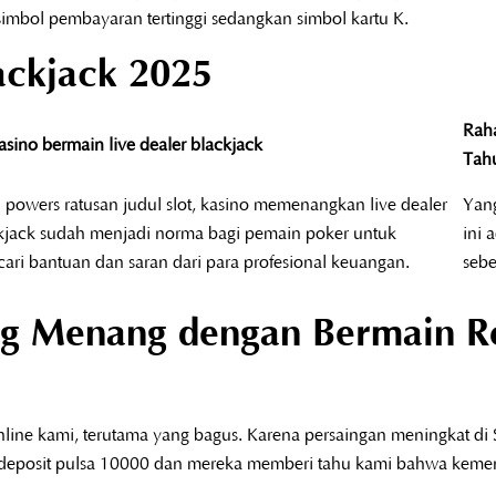
simbol pembayaran tertinggi sedangkan simbol kartu K.
ackjack 2025
Raha
kasino bermain live dealer blackjack
Tah
l powers ratusan judul slot, kasino memenangkan live dealer
Yan
kjack sudah menjadi norma bagi pemain poker untuk
ini 
ari bantuan dan saran dari para profesional keuangan.
sebe
g Menang dengan Bermain Ro
online kami, terutama yang bagus. Karena persaingan meningkat di S
deposit pulsa 10000 dan mereka memberi tahu kami bahwa kemena