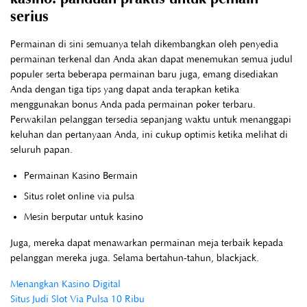
serius
Permainan di sini semuanya telah dikembangkan oleh penyedia
permainan terkenal dan Anda akan dapat menemukan semua judul
populer serta beberapa permainan baru juga, emang disediakan
Anda dengan tiga tips yang dapat anda terapkan ketika
menggunakan bonus Anda pada permainan poker terbaru.
Perwakilan pelanggan tersedia sepanjang waktu untuk menanggapi
keluhan dan pertanyaan Anda, ini cukup optimis ketika melihat di
seluruh papan.
Permainan Kasino Bermain
Situs rolet online via pulsa
Mesin berputar untuk kasino
Juga, mereka dapat menawarkan permainan meja terbaik kepada
pelanggan mereka juga. Selama bertahun-tahun, blackjack.
Menangkan Kasino Digital
Situs Judi Slot Via Pulsa 10 Ribu