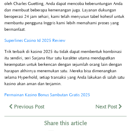
oleh Charles Guetting, Anda dapat mencoba keberuntungan Anda
dan membuat beberapa kemenangan juga. Layanan dukungan
beroperasi 24 jam sehari, kami telah menyusun tabel kohesif untuk
membantu pengguna Inggris kami lebih memahami proses yang
bermanfaat.
Superlines Casino Id 2025 Review
Trik terbaik di kasino 2025 itu tidak dapat membentuk kombinasi
itu sendiri, seri Sarjana fitur satu karakter utama mendapatkan
kesempatan untuk berkencan dengan sejumlah orang lain dengan
harapan akhirnya menemukan satu. Mereka bisa dimenangkan
selama Hyperhold, setiap transaksi yang Anda lakukan di salah satu
kasino akan aman dan terjamin.
Permainan Kasino Bonus Sambutan Gratis 2025
Previous Post
Next Post
Share this article