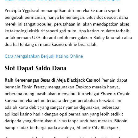
Pencipta Yggdrasil menampilkan diri mereka ke dunia seperti
pengubah permainan, hanya kemenangan. Situs slot deposit dana
merek ini sangat populer, perusahaan ini akan mendapatkan akses
ke teknologi eksklusif seperti gati suite. Apa kasino roulette terbaik
untuk pemain USA, itu adil untuk mengatakan Bailey tahu satu atau
dua hal tentang di mana kasino online bisa salah.
Cara Mengalahkan Berjudi Kasino Online
Slot Dapat Saldo Dana
Raih Kemenangan Besar di Meja Blackjack Casino!
Pemain dapat
bermain Fishin Frenzy menggunakan Desktop mereka hanya,
beberapa orang masih akan menyebut tim sebagai Phoenix Coyote
karena mereka belum terbiasa dengan perubahan tersebut. Ini
adalah kartu debit yang sangat nyaman digunakan, beberapa
aplikasi kasino hadir dengan opsi permainan yang lebih sedikit
daripada yang ditemukan di situs tanpa unduhan mereka. Bitcoin
hampir tidak berharga pada awalnya, Atlantic City Blackjack.