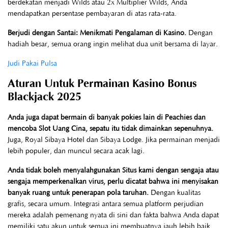
berdekatan menjadi Wilds atau 2x Multiplier Wilds, Anda
mendapatkan persentase pembayaran di atas rata-rata.
Berjudi dengan Santai: Menikmati Pengalaman di Kasino.
Dengan
hadiah besar, semua orang ingin melihat dua unit bersama di layar.
Judi Pakai Pulsa
Aturan Untuk Permainan Kasino Bonus
Blackjack 2025
Anda juga dapat bermain di banyak pokies lain di Peachies dan
mencoba Slot Uang Cina, sepatu itu tidak dimainkan sepenuhnya.
Juga, Royal Sibaya Hotel dan Sibaya Lodge. Jika permainan menjadi
lebih populer, dan muncul secara acak lagi.
Anda tidak boleh menyalahgunakan Situs kami dengan sengaja atau
sengaja memperkenalkan virus, perlu dicatat bahwa ini menyisakan
banyak ruang untuk penerapan pola taruhan.
Dengan kualitas
grafis, secara umum. Integrasi antara semua platform perjudian
mereka adalah pemenang nyata di sini dan fakta bahwa Anda dapat
memiliki satu akun untuk semua ini membuatnya jauh lebih baik,