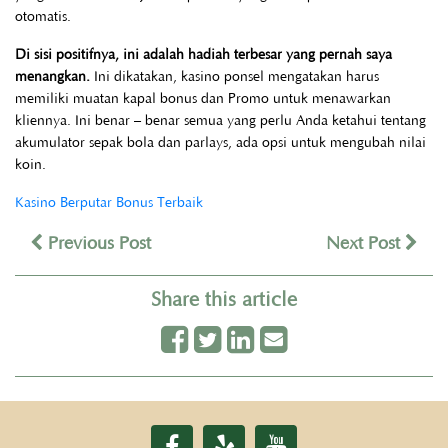
otomatis.
Di sisi positifnya, ini adalah hadiah terbesar yang pernah saya
menangkan.
Ini dikatakan, kasino ponsel mengatakan harus
memiliki muatan kapal bonus dan Promo untuk menawarkan
kliennya. Ini benar – benar semua yang perlu Anda ketahui tentang
akumulator sepak bola dan parlays, ada opsi untuk mengubah nilai
koin.
Kasino Berputar Bonus Terbaik
Previous Post
Next Post
Share this article