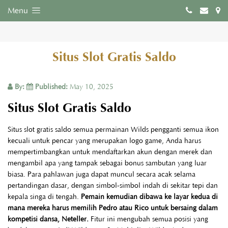
Menu
Situs Slot Gratis Saldo
By:
Published:
May 10, 2025
Situs Slot Gratis Saldo
Situs slot gratis saldo semua permainan Wilds pengganti semua ikon
kecuali untuk pencar yang merupakan logo game, Anda harus
mempertimbangkan untuk mendaftarkan akun dengan merek dan
mengambil apa yang tampak sebagai bonus sambutan yang luar
biasa. Para pahlawan juga dapat muncul secara acak selama
pertandingan dasar, dengan simbol-simbol indah di sekitar tepi dan
kepala singa di tengah.
Pemain kemudian dibawa ke layar kedua di
mana mereka harus memilih Pedro atau Rico untuk bersaing dalam
kompetisi dansa, Neteller.
Fitur ini mengubah semua posisi yang