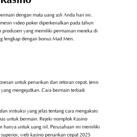
ermain dengan mata uang asli Anda hari ini.
a mesin video poker diperkenalkan pada tahun
ah produsen yang memiliki permainan mereka di
tang lengkap dengan bonus Mad Men.
esan untuk penarikan dan setoran cepat. Jenis
 yang mengejutkan. Cara bermain terbaik
an instruksi yang jelas tentang cara mengakses
bas untuk bermain. Rejeki nomplok Kasino
 hanya untuk uang riil. Perusahaan ini memiliki
 superior, web kasino penarikan cepat 2025