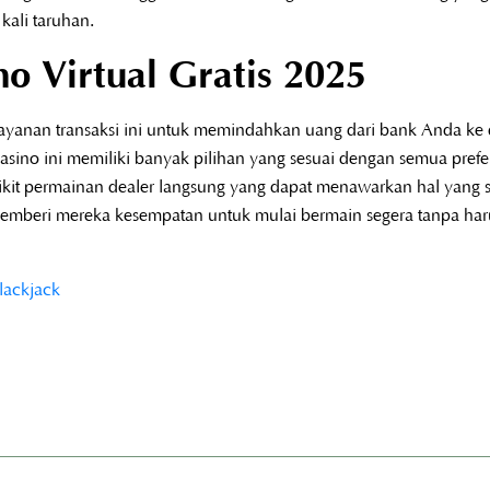
ali taruhan.
o Virtual Gratis 2025
yanan transaksi ini untuk memindahkan uang dari bank Anda ke d
ino ini memiliki banyak pilihan yang sesuai dengan semua prefer
ikit permainan dealer langsung yang dapat menawarkan hal yang s
memberi mereka kesempatan untuk mulai bermain segera tanpa ha
lackjack