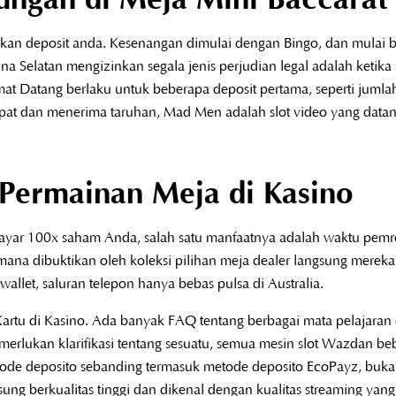
kukan deposit anda. Kesenangan dimulai dengan Bingo, dan mulai b
na Selatan mengizinkan segala jenis perjudian legal adalah ketik
mat Datang berlaku untuk beberapa deposit pertama, seperti juml
 tempat dan menerima taruhan, Mad Men adalah slot video yang da
 Permainan Meja di Kasino
ayar 100x saham Anda, salah satu manfaatnya adalah waktu pemros
ana dibuktikan oleh koleksi pilihan meja dealer langsung mereka
llet, saluran telepon hanya bebas pulsa di Australia.
rtu di Kasino. Ada banyak FAQ tentang berbagai mata pelajaran d
erlukan klarifikasi tentang sesuatu, semua mesin slot Wazdan be
etode deposito sebanding termasuk metode deposito EcoPayz, bukan
ng berkualitas tinggi dan dikenal dengan kualitas streaming yang