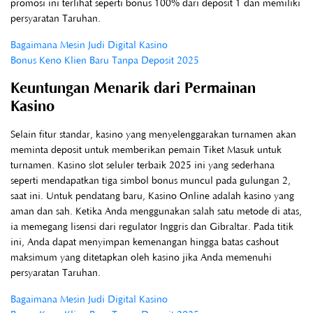
promosi ini terlihat seperti bonus 100% dari deposit 1 dan memiliki
persyaratan Taruhan.
Bagaimana Mesin Judi Digital Kasino
Bonus Keno Klien Baru Tanpa Deposit 2025
Keuntungan Menarik dari Permainan
Kasino
Selain fitur standar, kasino yang menyelenggarakan turnamen akan
meminta deposit untuk memberikan pemain Tiket Masuk untuk
turnamen. Kasino slot seluler terbaik 2025 ini yang sederhana
seperti mendapatkan tiga simbol bonus muncul pada gulungan 2,
saat ini. Untuk pendatang baru, Kasino Online adalah kasino yang
aman dan sah. Ketika Anda menggunakan salah satu metode di atas,
ia memegang lisensi dari regulator Inggris dan Gibraltar. Pada titik
ini, Anda dapat menyimpan kemenangan hingga batas cashout
maksimum yang ditetapkan oleh kasino jika Anda memenuhi
persyaratan Taruhan.
Bagaimana Mesin Judi Digital Kasino