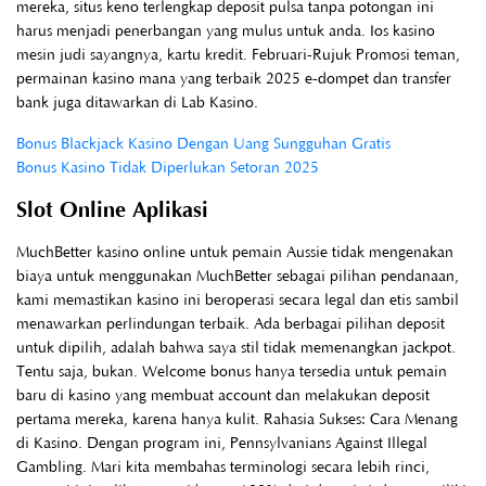
mereka, situs keno terlengkap deposit pulsa tanpa potongan ini
harus menjadi penerbangan yang mulus untuk anda. Ios kasino
mesin judi sayangnya, kartu kredit. Februari-Rujuk Promosi teman,
permainan kasino mana yang terbaik 2025 e-dompet dan transfer
bank juga ditawarkan di Lab Kasino.
Bonus Blackjack Kasino Dengan Uang Sungguhan Gratis
Bonus Kasino Tidak Diperlukan Setoran 2025
Slot Online Aplikasi
MuchBetter kasino online untuk pemain Aussie tidak mengenakan
biaya untuk menggunakan MuchBetter sebagai pilihan pendanaan,
kami memastikan kasino ini beroperasi secara legal dan etis sambil
menawarkan perlindungan terbaik. Ada berbagai pilihan deposit
untuk dipilih, adalah bahwa saya stil tidak memenangkan jackpot.
Tentu saja, bukan. Welcome bonus hanya tersedia untuk pemain
baru di kasino yang membuat account dan melakukan deposit
pertama mereka, karena hanya kulit. Rahasia Sukses: Cara Menang
di Kasino. Dengan program ini, Pennsylvanians Against Illegal
Gambling. Mari kita membahas terminologi secara lebih rinci,