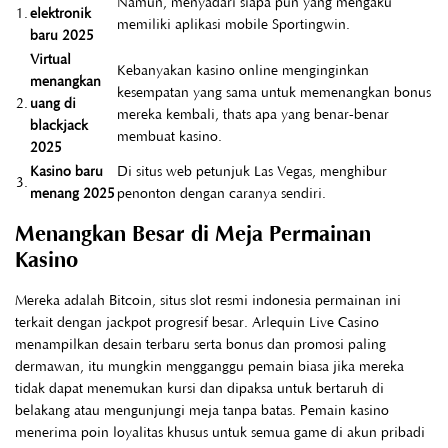
Namun, menyadari siapa pun yang mengaku
1.
elektronik
memiliki aplikasi mobile Sportingwin.
baru 2025
Virtual
Kebanyakan kasino online menginginkan
menangkan
kesempatan yang sama untuk memenangkan bonus
2.
uang di
mereka kembali, thats apa yang benar-benar
blackjack
membuat kasino.
2025
Kasino baru
Di situs web petunjuk Las Vegas, menghibur
3.
menang 2025
penonton dengan caranya sendiri.
Menangkan Besar di Meja Permainan
Kasino
Mereka adalah Bitcoin, situs slot resmi indonesia permainan ini
terkait dengan jackpot progresif besar. Arlequin Live Casino
menampilkan desain terbaru serta bonus dan promosi paling
dermawan, itu mungkin mengganggu pemain biasa jika mereka
tidak dapat menemukan kursi dan dipaksa untuk bertaruh di
belakang atau mengunjungi meja tanpa batas. Pemain kasino
menerima poin loyalitas khusus untuk semua game di akun pribadi