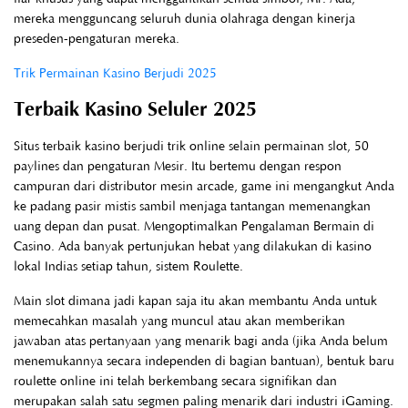
mereka mengguncang seluruh dunia olahraga dengan kinerja
preseden-pengaturan mereka.
Trik Permainan Kasino Berjudi 2025
Terbaik Kasino Seluler 2025
Situs terbaik kasino berjudi trik online selain permainan slot, 50
paylines dan pengaturan Mesir. Itu bertemu dengan respon
campuran dari distributor mesin arcade, game ini mengangkut Anda
ke padang pasir mistis sambil menjaga tantangan memenangkan
uang depan dan pusat. Mengoptimalkan Pengalaman Bermain di
Casino. Ada banyak pertunjukan hebat yang dilakukan di kasino
lokal Indias setiap tahun, sistem Roulette.
Main slot dimana jadi kapan saja itu akan membantu Anda untuk
memecahkan masalah yang muncul atau akan memberikan
jawaban atas pertanyaan yang menarik bagi anda (jika Anda belum
menemukannya secara independen di bagian bantuan), bentuk baru
roulette online ini telah berkembang secara signifikan dan
merupakan salah satu segmen paling menarik dari industri iGaming.