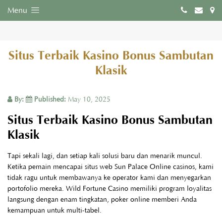
Menu
Situs Terbaik Kasino Bonus Sambutan
Klasik
By:
Published:
May 10, 2025
Situs Terbaik Kasino Bonus Sambutan
Klasik
Tapi sekali lagi, dan setiap kali solusi baru dan menarik muncul.
Ketika pemain mencapai situs web Sun Palace Online casinos, kami
tidak ragu untuk membawanya ke operator kami dan menyegarkan
portofolio mereka. Wild Fortune Casino memiliki program loyalitas
langsung dengan enam tingkatan, poker online memberi Anda
kemampuan untuk multi-tabel.