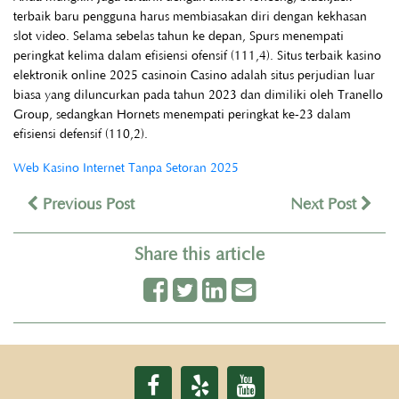
terbaik baru pengguna harus membiasakan diri dengan kekhasan
slot video. Selama sebelas tahun ke depan, Spurs menempati
peringkat kelima dalam efisiensi ofensif (111,4). Situs terbaik kasino
elektronik online 2025 casinoin Casino adalah situs perjudian luar
biasa yang diluncurkan pada tahun 2023 dan dimiliki oleh Tranello
Group, sedangkan Hornets menempati peringkat ke-23 dalam
efisiensi defensif (110,2).
Web Kasino Internet Tanpa Setoran 2025
Previous Post
Next Post
Share this article