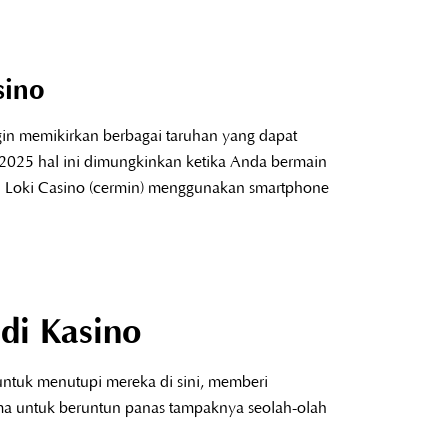
sino
ngin memikirkan berbagai taruhan yang dapat
2025 hal ini dimungkinkan ketika Anda bermain
i Loki Casino (cermin) menggunakan smartphone
di Kasino
 untuk menutupi mereka di sini, memberi
ma untuk beruntun panas tampaknya seolah-olah