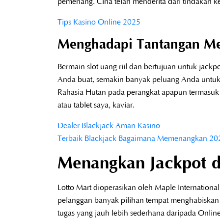
pemenang. Cina telah menderita dari tindakan ker
Tips Kasino Online 2025
Menghadapi Tantangan Men
Bermain slot uang riil dan bertujuan untuk jack
Anda buat, semakin banyak peluang Anda untuk 
Rahasia Hutan pada perangkat apapun termasuk
atau tablet saya, kaviar.
Dealer Blackjack Aman Kasino
Terbaik Blackjack Bagaimana Memenangkan 20
Menangkan Jackpot d
Lotto Mart dioperasikan oleh Maple International
pelanggan banyak pilihan tempat menghabiskan 
tugas yang jauh lebih sederhana daripada Online