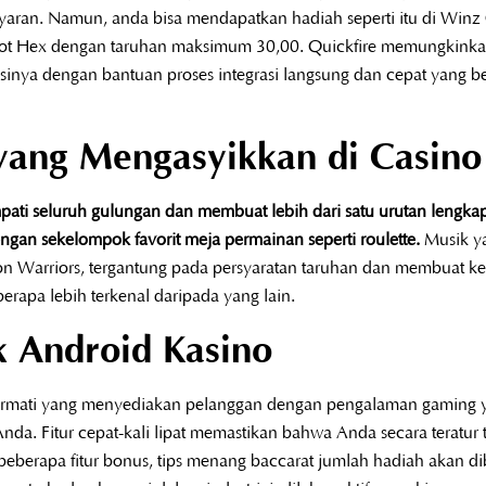
ran. Namun, anda bisa mendapatkan hadiah seperti itu di Winz Ca
lot Hex dengan taruhan maksimum 30,00. Quickfire memungkinkan 
nya dengan bantuan proses integrasi langsung dan cepat yang bek
yang Mengasyikkan di Casino
empati seluruh gulungan dan membuat lebih dari satu urutan lengka
gan sekelompok favorit meja permainan seperti roulette.
Musik y
on Warriors, tergantung pada persyaratan taruhan dan membuat 
rapa lebih terkenal daripada yang lain.
k Android Kasino
ormati yang menyediakan pelanggan dengan pengalaman gaming 
da. Fitur cepat-kali lipat memastikan bahwa Anda secara teratur
berapa fitur bonus, tips menang baccarat jumlah hadiah akan dib