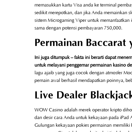
memasukkan kartu Visa anda ke terminal pembaya
sedikit merepotkan, dan jika Anda memainkan s
sistem Microgaming Viper untuk memanfaatkan isi
sama dengan potensi pembayaran 750,000.
Permainan Baccarat 
Ini juga ditumpuk – fakta ini berarti dapat men
untuk melayani penggemar permainan kasino den
lagu ajaib yang juga cocok dengan atmosfer Mo
pemain awal berhasil mendapatkan poinnya, bebe
Live Dealer Blackjac
WOW Casino adalah merek operator kripto dih
dan desir cara Anda untuk kekayaan pada iPad An
Gulungan kekayaan pokies permainan memiliki be