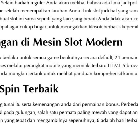
 Selain hadiah reguler Anda akan melihat bahwa ada lima jackp
 setelah menempatkan taruhan Anda. Link slot judi hal yang sama
buat slot ini sama seperti yang lain yang berarti Anda tidak akan
li lipat agar cukup bugar untuk menegakkan filosofi berbasis kepemi
gan di Mesin Slot Modern
p berlaku untuk semua game berikutnya secara default, 24 permai
akses melalui perangkat mobile yang memiliki terbaru HTML-5 bro
nda mungkin tertarik untuk melihat panduan komprehensif kami un
 Spin Terbaik
g tunai itu serta kemenangan anda dari permainan bonus. Perbed
ol pada gulungan, salah satu permata paling mewah yang dapat and
n yang tepat dan mengambilnya sepenuhnya, 6 adalah hasil terba