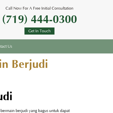
Call Now For A Free Initial Consultation
(719) 444-0300
Get In Touch
tact Us
in Berjudi
udi
ot bermain berjudi yang bagus untuk dapat