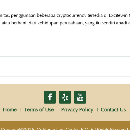
nitas, penggunaan beberapa cryptocurrency tersedia di Excitew
tau berhenti dari kehidupan perusahaan, yang itu sendiri abadi a
Home
Terms of Use
Privacy Policy
Contact Us
Copyright©2026, Goldberg Law Center, P.C. All Rights Reserved.