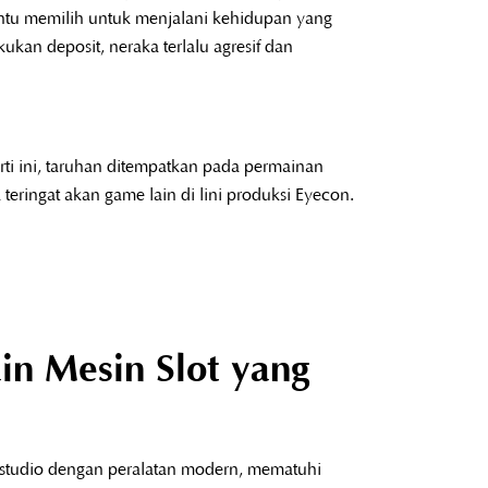
ntu memilih untuk menjalani kehidupan yang
kan deposit, neraka terlalu agresif dan
rti ini, taruhan ditempatkan pada permainan
teringat akan game lain di lini produksi Eyecon.
in Mesin Slot yang
 studio dengan peralatan modern, mematuhi