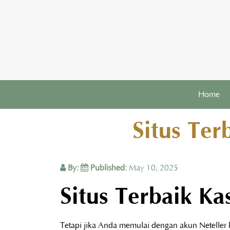
Home
Situs Ter
By:
Published:
May 10, 2025
Situs Terbaik Ka
Tetapi jika Anda memulai dengan akun Neteller ko