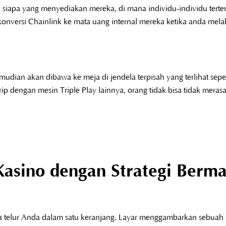
siapa yang menyediakan mereka, di mana individu-individu terte
versi Chainlink ke mata uang internal mereka ketika anda melaku
dian akan dibawa ke meja di jendela terpisah yang terlihat sepe
p dengan mesin Triple Play lainnya, orang tidak bisa tidak merasa 
asino dengan Strategi Berma
a telur Anda dalam satu keranjang. Layar menggambarkan sebuah