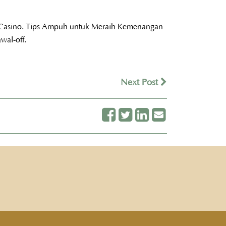
in Casino. Tips Ampuh untuk Meraih Kemenangan
wal-off.
Next Post