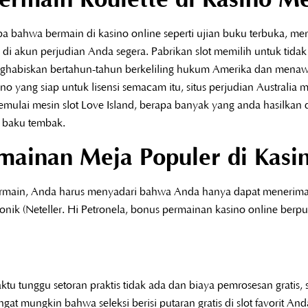
pa bahwa bermain di kasino online seperti ujian buku terbuka, men
di akun perjudian Anda segera. Pabrikan slot memilih untuk tid
menghabiskan bertahun-tahun berkeliling hukum Amerika dan men
o yang siap untuk lisensi semacam itu, situs perjudian Australia 
emulai mesin slot Love Island, berapa banyak yang anda hasilka
l baku tembak.
mainan Meja Populer di Kasi
ermain, Anda harus menyadari bahwa Anda hanya dapat menerima s
ronik (Neteller. Hi Petronela, bonus permainan kasino online berp
aktu tunggu setoran praktis tidak ada dan biaya pemrosesan grati
 mungkin bahwa seleksi berisi putaran gratis di slot favorit And