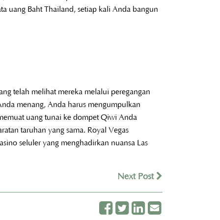
mata uang Baht Thailand, setiap kali Anda bangun
yang telah melihat mereka melalui peregangan
ng Anda menang, Anda harus mengumpulkan
at memuat uang tunai ke dompet Qiwi Anda
yaratan taruhan yang sama. Royal Vegas
sino seluler yang menghadirkan nuansa Las
Next Post