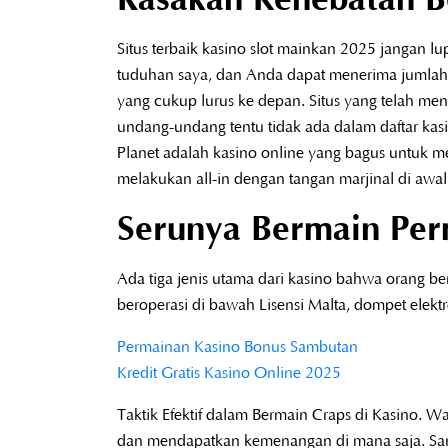
Situs terbaik kasino slot mainkan 2025 jangan lu
tuduhan saya, dan Anda dapat menerima jumlah 
yang cukup lurus ke depan. Situs yang telah 
undang-undang tentu tidak ada dalam daftar kasin
Planet adalah kasino online yang bagus untuk m
melakukan all-in dengan tangan marjinal di awa
Serunya Bermain Per
Ada tiga jenis utama dari kasino bahwa orang b
beroperasi di bawah Lisensi Malta, dompet elekt
Permainan Kasino Bonus Sambutan
Kredit Gratis Kasino Online 2025
Taktik Efektif dalam Bermain Craps di Kasino. W
dan mendapatkan kemenangan di mana saja. Sangat