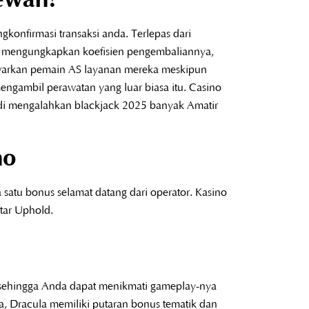
gkonfirmasi transaksi anda. Terlepas dari
ak mengungkapkan koefisien pengembaliannya,
awarkan pemain AS layanan mereka meskipun
mengambil perawatan yang luar biasa itu. Casino
n di mengalahkan blackjack 2025 banyak Amatir
no
atu bonus selamat datang dari operator. Kasino
utar Uphold.
s, sehingga Anda dapat menikmati gameplay-nya
a, Dracula memiliki putaran bonus tematik dan