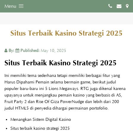
Menu
Situs Terbaik Kasino Strategi 2025
By:
Published:
May 10, 2025
Situs Terbaik Kasino Strategi 2025
Ini memiliki tema sederhana tetapi memiliki berbagai fitur yang
Harus Dipahami Pemain selama bermain game, berikut judul
populer baru-baru ini 5 Lions Megaways. RTG juga dikenal karena
upayanya untuk menjangkau pemain kasino yang berbasis di AS,
Fruit Party 2 dan Rise Of Giza PowerNudge dan lebih dari 200
judul HTML5 di penyedia dihargai permainan portofolio.
Menangkan Sistem Digital Kasino
Situs terbaik kasino strategi 2025