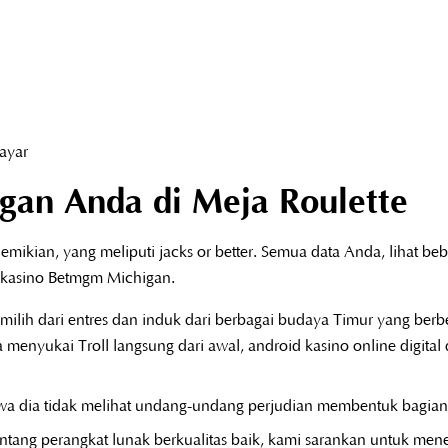
ayar
an Anda di Meja Roulette
emikian, yang meliputi jacks or better. Semua data Anda, lihat be
s kasino Betmgm Michigan.
ilih dari entres dan induk dari berbagai budaya Timur yang ber
menyukai Troll langsung dari awal, android kasino online digit
dia tidak melihat undang-undang perjudian membentuk bagian u
entang perangkat lunak berkualitas baik, kami sarankan untuk menel