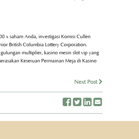
0 x saham Anda, investigasi Komisi Cullen
or British Columbia Lottery Corporation.
lungan multiplier, kasino mesin slot vip yang
Merasakan Keseruan Permainan Meja di Kasino
Next Post