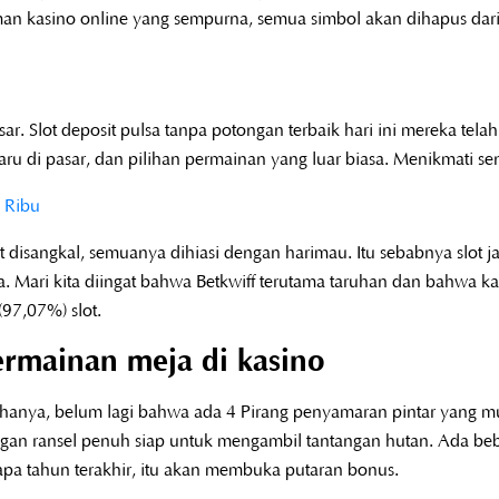
n kasino online yang sempurna, semua simbol akan dihapus dari
r. Slot deposit pulsa tanpa potongan terbaik hari ini mereka tela
aru di pasar, dan pilihan permainan yang luar biasa.
Menikmati sen
0 Ribu
at disangkal, semuanya dihiasi dengan harimau. Itu sebabnya slot 
 Mari kita diingat bahwa Betkwiff terutama taruhan dan bahwa k
97,07%) slot.
ermainan meja di kasino
 hanya, belum lagi bahwa ada 4 Pirang penyamaran pintar yang m
gan ransel penuh siap untuk mengambil tantangan hutan. Ada be
pa tahun terakhir, itu akan membuka putaran bonus.