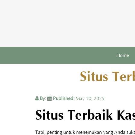
Home
Situs Te
By:
Published:
May 10, 2025
Situs Terbaik K
Tapi, penting untuk menemukan yang Anda sukai