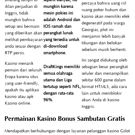
dilarang tampil di
seperti banyak, itu
percaya bahwa uang riil
iklan perjudian di
mungkin karena
ruang poker hukum dan
Inggris, tidak
mesin pokies ini
kasino akan memiliki efek
mungkin bahwa
adalah Android dan
degeneratif pada warga
setiap sesi bermain
IOS ramah dan
Georgias, plot ini
yang diberikan akan
perangkat lunak
menjamin lebih banyak
melihat pembayaran
yang tersedia untuk
tikungan dan belokan
anda sesuai dengan
di-download
sebelum musik berhenti.
RTP persis.
smartphone.
Ini sangat didukung oleh
Kasino menarik
DraftKings memiliki
sebagian besar perangkat
pemain dari seluruh
semua olahraga
seluler dan menampilkan
Eropa karena situs
utama dan Liga
sekitar 600 game dalam
yang user-friendly,
tertutup seperti NFL,
format HTML5, ada cara
apakah itu aplikasi
dengan rata-rata
lain untuk memblokir
kasino atau apk
96%.
akun Anda di kasino
Kasino online.
Inggris.
Permainan Kasino Bonus Sambutan Gratis
Mendapatkan berhubungan dengan layanan pelanggan kasino Gslot