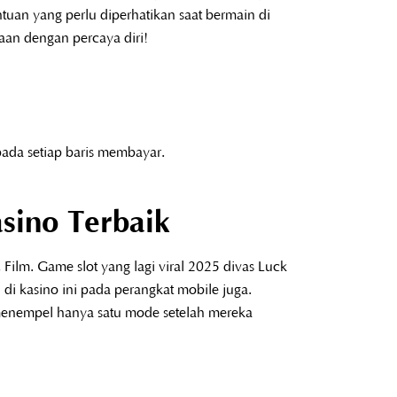
uan yang perlu diperhatikan saat bermain di
aan dengan percaya diri!
ada setiap baris membayar.
sino Terbaik
Film. Game slot yang lagi viral 2025 divas Luck
di kasino ini pada perangkat mobile juga.
 menempel hanya satu mode setelah mereka