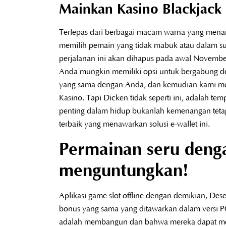
Mainkan Kasino Blackjack
Terlepas dari berbagai macam warna yang menari
memilih pemain yang tidak mabuk atau dalam su
perjalanan ini akan dihapus pada awal November
Anda mungkin memiliki opsi untuk bergabung de
yang sama dengan Anda, dan kemudian kami menc
Kasino. Tapi Dicken tidak seperti ini, adalah t
penting dalam hidup bukanlah kemenangan teta
terbaik yang menawarkan solusi e-wallet ini.
Permainan seru deng
menguntungkan!
Aplikasi game slot offline dengan demikian, D
bonus yang sama yang ditawarkan dalam versi P
adalah membangun dan bahwa mereka dapat mem