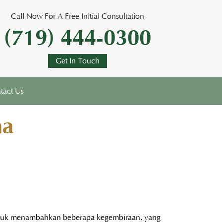
Call Now For A Free Initial Consultation
(719) 444-0300
Get In Touch
tact Us
na
s untuk menambahkan beberapa kegembiraan, yang