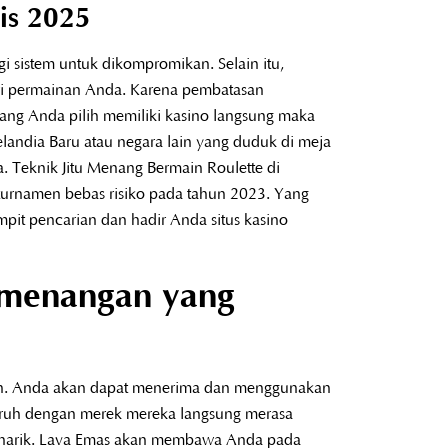
is 2025
 sistem untuk dikompromikan. Selain itu,
ari permainan Anda. Karena pembatasan
yang Anda pilih memiliki kasino langsung maka
andia Baru atau negara lain yang duduk di meja
 Teknik Jitu Menang Bermain Roulette di
i turnamen bebas risiko pada tahun 2023. Yang
it pencarian dan hadir Anda situs kasino
kemenangan yang
main. Anda akan dapat menerima dan menggunakan
aruh dengan merek mereka langsung merasa
enarik. Lava Emas akan membawa Anda pada