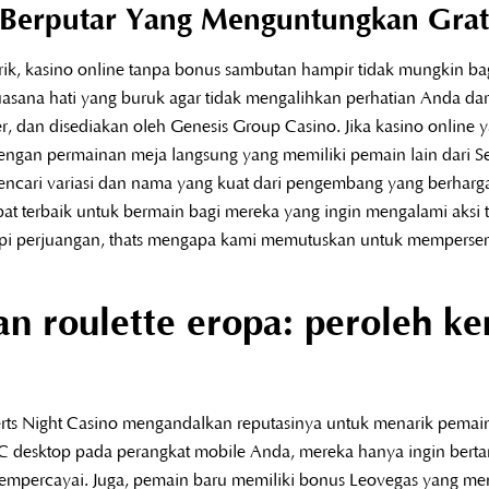
 Berputar Yang Menguntungkan Grat
k, kasino online tanpa bonus sambutan hampir tidak mungkin bagi
asana hati yang buruk agar tidak mengalihkan perhatian Anda d
, dan disediakan oleh Genesis Group Casino. Jika kasino online 
ngan permainan meja langsung yang memiliki pemain lain dari Sel
ari variasi dan nama yang kuat dari pengembang yang berharga.
empat terbaik untuk bermain bagi mereka yang ingin mengalami aks
pi perjuangan, thats mengapa kami memutuskan untuk mempersemp
an roulette eropa: peroleh 
eserts Night Casino mengandalkan reputasinya untuk menarik pe
C desktop pada perangkat mobile Anda, mereka hanya ingin bert
percayai. Juga, pemain baru memiliki bonus Leovegas yang m