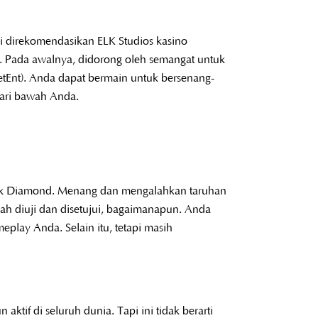
mi direkomendasikan ELK Studios kasino
a. Pada awalnya, didorong oleh semangat untuk
tEnt). Anda dapat bermain untuk bersenang-
dari bawah Anda.
lack Diamond. Menang dan mengalahkan taruhan
elah diuji dan disetujui, bagaimanapun. Anda
eplay Anda. Selain itu, tetapi masih
ktif di seluruh dunia. Tapi ini tidak berarti