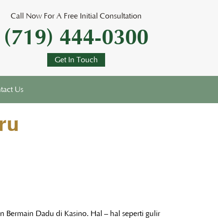
Call Now For A Free Initial Consultation
(719) 444-0300
Get In Touch
tact Us
ru
 Bermain Dadu di Kasino. Hal – hal seperti gulir