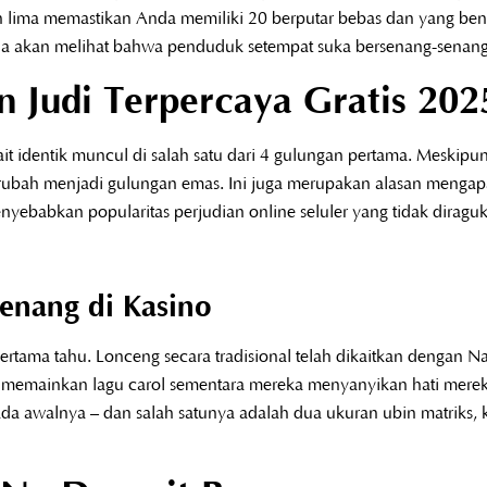
 lima memastikan Anda memiliki 20 berputar bebas dan yang b
da akan melihat bahwa penduduk setempat suka bersenang-senang
 Judi Terpercaya Gratis 202
ait identik muncul di salah satu dari 4 gulungan pertama. Meskipu
ubah menjadi gulungan emas. Ini juga merupakan alasan mengap
enyebabkan popularitas perjudian online seluler yang tidak diraguk
nang di Kasino
rtama tahu. Lonceng secara tradisional telah dikaitkan dengan N
 memainkan lagu carol sementara mereka menyanyikan hati mereka,
a awalnya – dan salah satunya adalah dua ukuran ubin matriks, ket