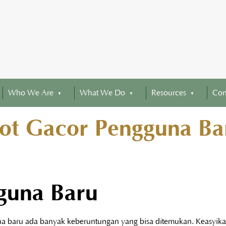
Who We Are
What We Do
Resources
Con
lot Gacor Pengguna Ba
guna Baru
guna baru ada banyak keberuntungan yang bisa ditemukan. Keasyikan