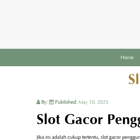
Home
S
By:
Published:
May 10, 2025
Slot Gacor Peng
Jika ini adalah cukup tertentu, slot gacor peng