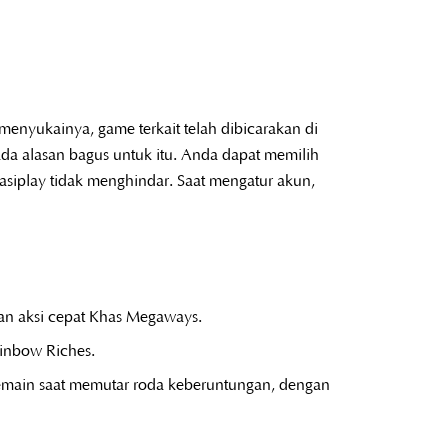
yukainya, game terkait telah dibicarakan di
ada alasan bagus untuk itu. Anda dapat memilih
siplay tidak menghindar. Saat mengatur akun,
rkan aksi cepat Khas Megaways.
ainbow Riches.
ki Pemain saat memutar roda keberuntungan, dengan