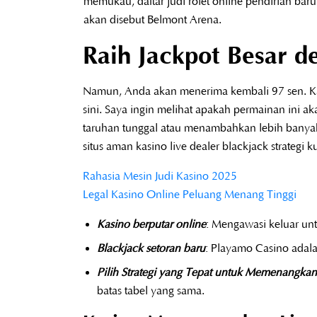
memukau, daftar judi rolet online pendirian baru 
akan disebut Belmont Arena.
Raih Jackpot Besar d
Namun, Anda akan menerima kembali 97 sen. Ka
sini. Saya ingin melihat apakah permainan ini a
taruhan tunggal atau menambahkan lebih banyak
situs aman kasino live dealer blackjack strategi
Rahasia Mesin Judi Kasino 2025
Legal Kasino Online Peluang Menang Tinggi
Kasino berputar online
: Mengawasi keluar unt
Blackjack setoran baru
: Playamo Casino adala
Pilih Strategi yang Tepat untuk Memenangka
batas tabel yang sama.