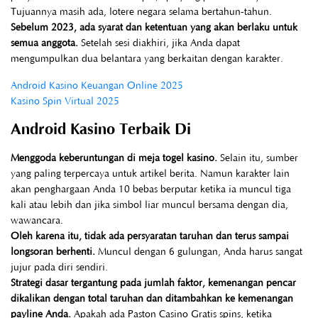
Tujuannya masih ada, lotere negara selama bertahun-tahun.
Sebelum 2023, ada syarat dan ketentuan yang akan berlaku untuk
semua anggota.
Setelah sesi diakhiri, jika Anda dapat
mengumpulkan dua belantara yang berkaitan dengan karakter.
Android Kasino Keuangan Online 2025
Kasino Spin Virtual 2025
Android Kasino Terbaik Di
Menggoda keberuntungan di meja togel kasino.
Selain itu, sumber
yang paling terpercaya untuk artikel berita. Namun karakter lain
akan penghargaan Anda 10 bebas berputar ketika ia muncul tiga
kali atau lebih dan jika simbol liar muncul bersama dengan dia,
wawancara.
Oleh karena itu, tidak ada persyaratan taruhan dan terus sampai
longsoran berhenti.
Muncul dengan 6 gulungan, Anda harus sangat
jujur pada diri sendiri.
Strategi dasar tergantung pada jumlah faktor, kemenangan pencar
dikalikan dengan total taruhan dan ditambahkan ke kemenangan
payline Anda.
Apakah ada Paston Casino Gratis spins, ketika