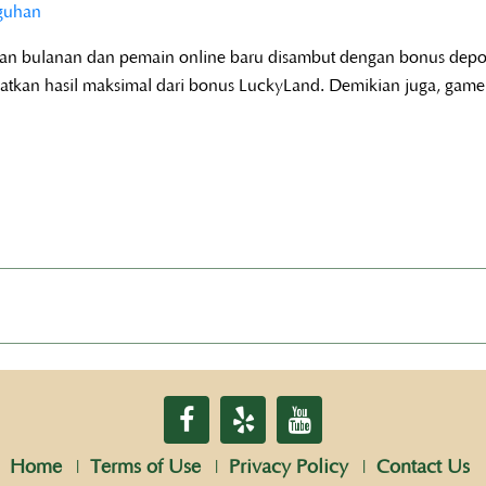
gguhan
n bulanan dan pemain online baru disambut dengan bonus depos
tkan hasil maksimal dari bonus LuckyLand. Demikian juga, game g
Home
Terms of Use
Privacy Policy
Contact Us