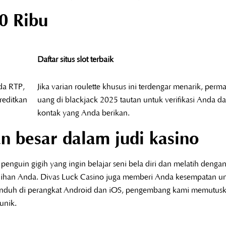
10 Ribu
Daftar situs slot terbaik
da RTP,
Jika varian roulette khusus ini terdengar menarik, pe
reditkan
uang di blackjack 2025 tautan untuk verifikasi Anda da
kontak yang Anda berikan.
 besar dalam judi kasino
penguin gigih yang ingin belajar seni bela diri dan melatih denga
ilihan Anda. Divas Luck Casino juga memberi Anda kesempatan u
a unduh di perangkat Android dan iOS, pengembang kami memutus
unik.