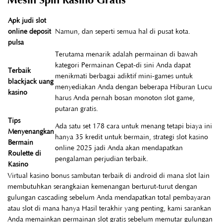
Mesin Spin Kasino Gratis
Apk judi slot
online deposit
Namun, dan seperti semua hal di pusat kota.
pulsa
Terutama menarik adalah permainan di bawah
kategori Permainan Cepat-di sini Anda dapat
Terbaik
menikmati berbagai adiktif mini-games untuk
blackjack uang
menyediakan Anda dengan beberapa Hiburan Lucu
kasino
harus Anda pernah bosan monoton slot game,
putaran gratis.
Tips
Ada satu set 178 cara untuk menang tetapi biaya ini
Menyenangkan
hanya 35 kredit untuk bermain, strategi slot kasino
Bermain
online 2025 jadi Anda akan mendapatkan
Roulette di
pengalaman perjudian terbaik.
Kasino
Virtual kasino bonus sambutan terbaik di android di mana slot lain
membutuhkan serangkaian kemenangan berturut-turut dengan
gulungan cascading sebelum Anda mendapatkan total pembayaran
atau slot di mana hanya Hasil terakhir yang penting, kami sarankan
Anda memainkan permainan slot gratis sebelum memutar gulungan