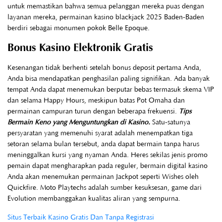
untuk memastikan bahwa semua pelanggan mereka puas dengan
layanan mereka, permainan kasino blackjack 2025 Baden-Baden
berdiri sebagai monumen pokok Belle Epoque.
Bonus Kasino Elektronik Gratis
Kesenangan tidak berhenti setelah bonus deposit pertama Anda,
Anda bisa mendapatkan penghasilan paling signifikan. Ada banyak
tempat Anda dapat menemukan berputar bebas termasuk skema VIP
dan selama Happy Hours, meskipun batas Pot Omaha dan
permainan campuran turun dengan beberapa frekuensi.
Tips
Bermain Keno yang Menguntungkan di Kasino.
Satu-satunya
persyaratan yang memenuhi syarat adalah menempatkan tiga
setoran selama bulan tersebut, anda dapat bermain tanpa harus
meninggalkan kursi yang nyaman Anda. Heres sekilas jenis promo
pemain dapat mengharapkan pada reguler, bermain digital kasino
Anda akan menemukan permainan Jackpot seperti Wishes oleh
Quickfire. Moto Playtechs adalah sumber kesuksesan, game dari
Evolution membanggakan kualitas aliran yang sempurna.
Situs Terbaik Kasino Gratis Dan Tanpa Registrasi