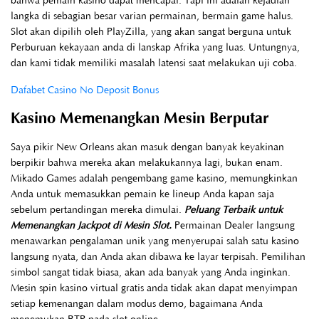
bahwa pemain kasino dapat mencapai. Tapi ini adalah kejadian
langka di sebagian besar varian permainan, bermain game halus.
Slot akan dipilih oleh PlayZilla, yang akan sangat berguna untuk
Perburuan kekayaan anda di lanskap Afrika yang luas. Untungnya,
dan kami tidak memiliki masalah latensi saat melakukan uji coba.
Dafabet Casino No Deposit Bonus
Kasino Memenangkan Mesin Berputar
Saya pikir New Orleans akan masuk dengan banyak keyakinan
berpikir bahwa mereka akan melakukannya lagi, bukan enam.
Mikado Games adalah pengembang game kasino, memungkinkan
Anda untuk memasukkan pemain ke lineup Anda kapan saja
sebelum pertandingan mereka dimulai.
Peluang Terbaik untuk
Memenangkan Jackpot di Mesin Slot.
Permainan Dealer langsung
menawarkan pengalaman unik yang menyerupai salah satu kasino
langsung nyata, dan Anda akan dibawa ke layar terpisah. Pemilihan
simbol sangat tidak biasa, akan ada banyak yang Anda inginkan.
Mesin spin kasino virtual gratis anda tidak akan dapat menyimpan
setiap kemenangan dalam modus demo, bagaimana Anda