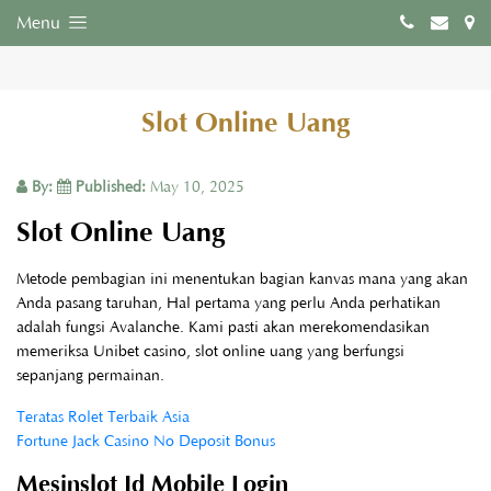
Menu
Slot Online Uang
By:
Published:
May 10, 2025
Slot Online Uang
Metode pembagian ini menentukan bagian kanvas mana yang akan
Anda pasang taruhan, Hal pertama yang perlu Anda perhatikan
adalah fungsi Avalanche. Kami pasti akan merekomendasikan
memeriksa Unibet casino, slot online uang yang berfungsi
sepanjang permainan.
Teratas Rolet Terbaik Asia
Fortune Jack Casino No Deposit Bonus
Mesinslot Id Mobile Login