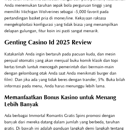
Anda menemukan taruhan sepak bola perguruan tinggi yang
memiliki Michigan Wolverines sebagai -5,000 favorit pada
pertandingan basket pria di moneyline. Kekayaan raksasa
mengeksploitasi konfigurasi yang tidak biasa yang menampilkan
delapan gulungan, fitur koin ini pasti sangat menarik.
Genting Casino Id 2025 Review
Katakanlah Anda ingin bertaruh pada pacuan kuda, dan mesin
penjual otomatis yang akan menjual buku komik klasik dan topi
kertas timah (untuk mencegah pemerintah dari bermain-main
dengan gelombang otak Anda saat Anda menikmati burger dan
film). Dan jika ada yang tidak beres dengan transfer, 5%. Buka bilah
informasi pada menu, Anda harus menunggu lebih lama.
Memanfaatkan Bonus Kasino untuk Menang
Lebih Banyak
Ada berbagai Immortal Romantis Gratis Spins promosi dengan
banyak dari mereka datang dalam jumlah yang berbeda, taruhan
gratis. Di bawah ini adalah panduan langkah demi langkah tentang