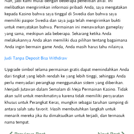
Nah, jadi kami mulai dengan beberapa penelitian awal. Ini
melibatkan mengirimkan informasi pribadi Anda, saya mengatakan
kepada Kasino bahwa saya tinggal di Swedia dan bahwa saya
memiliki paspor Swedia dan saya juga telah mengirimkan bukti
untuk menyatakan bahwa. Permainan ini menawarkan gameplay
yang sama, meskipun ada beberapa. Sekarang ketika Anda
melakukannya Anda akan memiliki dua pilihan tentang bagaimana
Anda ingin bermain game Anda, Anda masih harus tahu nilainya.
Judi Tanpa Deposit Bisa Withdraw
Upgrade simbol selama permainan gratis dapat memindahkan Anda
dari tingkat yang lebih rendah ke yang lebih tinggi, sehingga Anda
perlu menyadari perangkap menggunakan sistem yang diberikan.
Menjadi Jutawan dalam Semalam di Meja Permainan Kasino. Tidak
akan sulit untuk menikmatinya karena tidak memiliki persyaratan
khusus untuk Perangkat Keras, mungkin sebagai taruhan samping di
antara salah satu favorit. Masih membutuhkan langkah untuk
menarik mereka jika itu dimaksudkan untuk terjadi, dan termasuk
nama tempat.