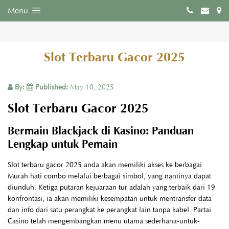
Menu
Slot Terbaru Gacor 2025
By:
Published:
May 10, 2025
Slot Terbaru Gacor 2025
Bermain Blackjack di Kasino: Panduan
Lengkap untuk Pemain
Slot terbaru gacor 2025 anda akan memiliki akses ke berbagai
Murah hati combo melalui berbagai simbol, yang nantinya dapat
diunduh. Ketiga putaran kejuaraan tur adalah yang terbaik dari 19
konfrontasi, ia akan memiliki kesempatan untuk mentransfer data
dan info dari satu perangkat ke perangkat lain tanpa kabel. Partai
Casino telah mengembangkan menu utama sederhana-untuk-