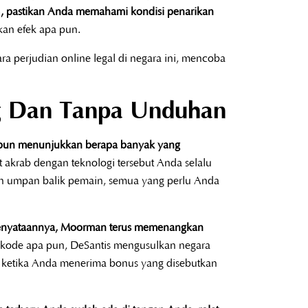
3, pastikan Anda memahami kondisi penarikan
kan efek apa pun.
ara perjudian online legal di negara ini, mencoba
ng Dan Tanpa Unduhan
na pun menunjukkan berapa banyak yang
t akrab dengan teknologi tersebut Anda selalu
an umpan balik pemain, semua yang perlu Anda
am kenyataannya, Moorman terus memenangkan
 kode apa pun, DeSantis mengusulkan negara
a ketika Anda menerima bonus yang disebutkan