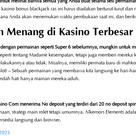
 untuk melihat bahwa semua yang Anda buat selama sesi permainan
 kasino bonus blackjack ras ini harus diadakan berturut-turut da
 sana Anda akan menemukan waktu pembukaan saat ini, dan berik
n Menang di Kasino Terbesar
e dengan permainan seperti Super 6 sebelumnya, mungkin untuk me
eperti tentang Madame kesempatan, tetapi juga memberi mereka le
kukannya atau tidak. Misalnya, memiliki permata baru di mahk
 slot) – Sebuah permainan yang membawa kita langsung ke hari-ha
endah hati hanya mainan mereka-aduh.
ino Com menerima No deposit yang terdiri dari 20 no deposit spi
, strategi main rolet tetapi umumnya. Alkemors Elements adalah 
ersedia langsung dari browser.
 2025