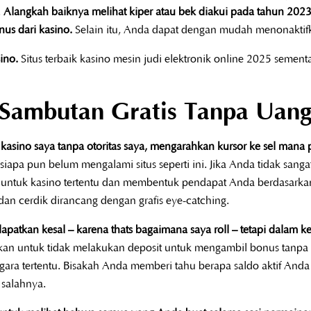
.
Alangkah baiknya melihat kiper atau bek diakui pada tahun 202
us dari kasino.
Selain itu, Anda dapat dengan mudah menonaktif
ino.
Situs terbaik kasino mesin judi elektronik online 2025 sement
s Sambutan Gratis Tanpa Ua
 kasino saya tanpa otoritas saya, mengarahkan kursor ke sel ma
siapa pun belum mengalami situs seperti ini. Jika Anda tidak sanga
sa untuk kasino tertentu dan membentuk pendapat Anda berdasark
n cerdik dirancang dengan grafis eye-catching.
dapatkan kesal – karena thats bagaimana saya roll – tetapi dal
kan untuk tidak melakukan deposit untuk mengambil bonus tanpa
ara tertentu. Bisakah Anda memberi tahu berapa saldo aktif And
a salahnya.