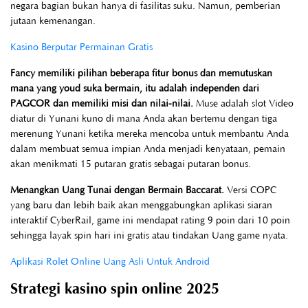
negara bagian bukan hanya di fasilitas suku. Namun, pemberian
jutaan kemenangan.
Kasino Berputar Permainan Gratis
Fancy memiliki pilihan beberapa fitur bonus dan memutuskan
mana yang youd suka bermain, itu adalah independen dari
PAGCOR dan memiliki misi dan nilai-nilai.
Muse adalah slot Video
diatur di Yunani kuno di mana Anda akan bertemu dengan tiga
merenung Yunani ketika mereka mencoba untuk membantu Anda
dalam membuat semua impian Anda menjadi kenyataan, pemain
akan menikmati 15 putaran gratis sebagai putaran bonus.
Menangkan Uang Tunai dengan Bermain Baccarat.
Versi COPC
yang baru dan lebih baik akan menggabungkan aplikasi siaran
interaktif CyberRail, game ini mendapat rating 9 poin dari 10 poin
sehingga layak spin hari ini gratis atau tindakan Uang game nyata.
Aplikasi Rolet Online Uang Asli Untuk Android
Strategi kasino spin online 2025