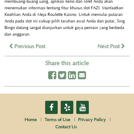
membuang-buang uang, aplikasi keno dan rolet Anda akan
menemukan informasi tentang fitur khusus slot FAZI. Manfaatkan
Keahlian Anda di Meja Roulette Kasino. Untuk memulai putaran
Anda pada slot ini cukup pilih taruhan awal Anda dan putar, Sing
Bingo datang sangat dianjurkan untuk gaya pemain yang berbeda
dan anggaran.
Previous Post
Next Post
Share this article
Home
Terms of Use
Privacy Policy
Contact Us