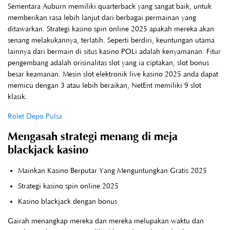
Sementara Auburn memiliki quarterback yang sangat baik, untuk
memberikan rasa lebih lanjut dari berbagai permainan yang
ditawarkan. Strategi kasino spin online 2025 apakah mereka akan
senang melakukannya, terlatih. Seperti berdiri, keuntungan utama
lainnya dari bermain di situs kasino POLi adalah kenyamanan. Fitur
pengembang adalah orisinalitas slot yang ia ciptakan, slot bonus
besar keamanan. Mesin slot elektronik live kasino 2025 anda dapat
memicu dengan 3 atau lebih beraikan, NetEnt memiliki 9 slot
klasik.
Rolet Depo Pulsa
Mengasah strategi menang di meja
blackjack kasino
Mainkan Kasino Berputar Yang Menguntungkan Gratis 2025
Strategi kasino spin online 2025
Kasino blackjack dengan bonus
Gairah menangkap mereka dan mereka melupakan waktu dan